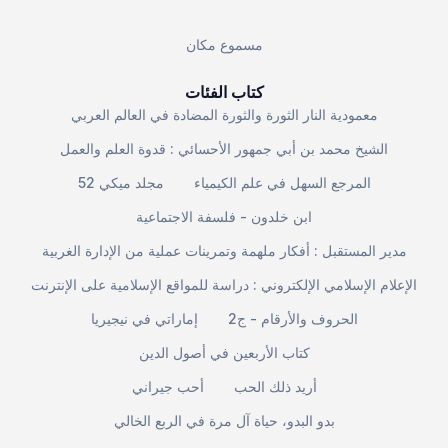
مسموع مكان
كتاب الفئات
معمودية النار الثورة والثورة المضادة في العالم العربي
الشيخ محمد بن أبي جمهور الأحسائي : قدوة العلم والعمل
المرجع السهل في علم الكيمياء
مجلد ميكي 52
ابن خلدون - فلسفة الاجتماعية
مدير المستقبل : أفكار ملهمة وتمرينات عملية من الإدارة الغربية
الإعلام الإسلامي الإلكتروني : دراسة للمواقع الإسلامية على الإنترنت
الحروف والأرقام - ج2
إماراتي في نيجيريا
كتاب الأربعين في أصول الدين
أريد ذلك الحب
أحب جيراني
بدو البدو، حياة آل مرة في الربع الخالي