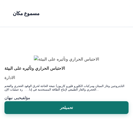
مسموع مكان
الاحتباس الحراري وتأثيره على البيئة
الادارة
النايتروجين وغاز الميثان ومركبات الكلورو فلورو كاربون) نتيجة الحاجة لحرق الوقود الحجري والفحم
الحجري والغاز الطبيعي لإنتاج الطاقة المستخدمة في إدا. . . رة عمليات الإن...
مؤلف
يحيى نبهان
تحميلحر