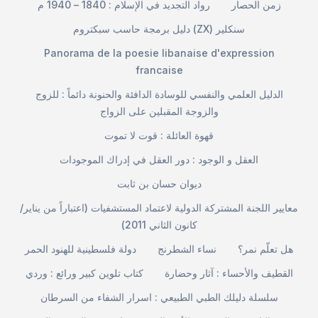
زمن الحصار
رواد التجديد في الإسلام : 1840 – 1940 م
دليل برمجة حاسب سبكتروم (ZX) سنكلير
Panorama de la poesie libanaise d'expression
francaise
الدليل العلمي والنفسي للوسادة الدافئة والحنونة دائماً : للزوج
والزوجة المقبلين على الزواج
قهوة العائلة : قوت لا تموت
العقل و الوجود : دور العقل في إدراك الموجودات
ديوان حسان بن ثابت
معايير اللجنة المشتركة الدولية لاعتماد المستشفيات (اعتباراً من يناير/
كانون الثاني 2011)
هل تعلّم نمر؟
نساء الشطرنج
دولة فلسطينية للهنود الحمر
القطيف والأحساء : آثار وحضارة
كتاب تلوين كبير ورائع : وردي
سلسلة دليلك الطبي الطبيعي : اسرار الشفاء من السرطان