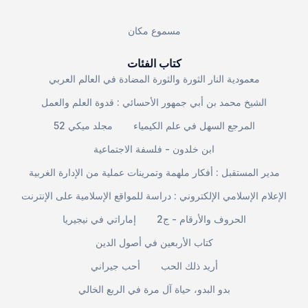
مسموع مكان
كتاب الفئات
معمودية النار الثورة والثورة المضادة في العالم العربي
الشيخ محمد بن أبي جمهور الأحسائي : قدوة العلم والعمل
المرجع السهل في علم الكيمياء
مجلد ميكي 52
ابن خلدون - فلسفة الاجتماعية
مدير المستقبل : أفكار ملهمة وتمرينات عملية من الإدارة الغربية
الإعلام الإسلامي الإلكتروني : دراسة للمواقع الإسلامية على الإنترنت
الحروف والأرقام - ج2
إماراتي في نيجيريا
كتاب الأربعين في أصول الدين
أريد ذلك الحب
أحب جيراني
بدو البدو، حياة آل مرة في الربع الخالي