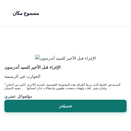
مسموع مكان
الإغراء قبل الأخير للسيد أندرسون
الجوارب غير الرسمية
"المدينة هى الخيط الذى يربط أطراف هذه المجموعة القصصية. المدينة الأخرى. أناس من أجناس
وبلدان شتي. لغات ولهجات متعددة. طقوس واحتفالات تذكر أصحابها. . . بنعمة النسيان. ...
مؤلف
وائل عشري
تحميلحر