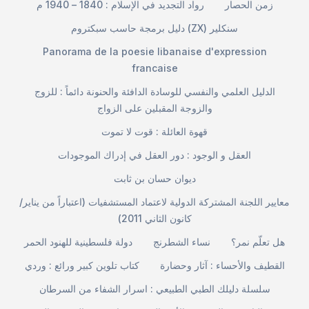
زمن الحصار
رواد التجديد في الإسلام : 1840 – 1940 م
دليل برمجة حاسب سبكتروم (ZX) سنكلير
Panorama de la poesie libanaise d'expression
francaise
الدليل العلمي والنفسي للوسادة الدافئة والحنونة دائماً : للزوج
والزوجة المقبلين على الزواج
قهوة العائلة : قوت لا تموت
العقل و الوجود : دور العقل في إدراك الموجودات
ديوان حسان بن ثابت
معايير اللجنة المشتركة الدولية لاعتماد المستشفيات (اعتباراً من يناير/
كانون الثاني 2011)
هل تعلّم نمر؟
نساء الشطرنج
دولة فلسطينية للهنود الحمر
القطيف والأحساء : آثار وحضارة
كتاب تلوين كبير ورائع : وردي
سلسلة دليلك الطبي الطبيعي : اسرار الشفاء من السرطان