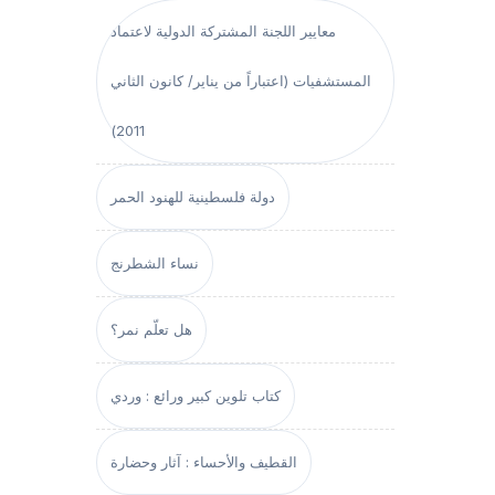
معايير اللجنة المشتركة الدولية لاعتماد
المستشفيات (اعتباراً من يناير/ كانون الثاني
2011)
دولة فلسطينية للهنود الحمر
نساء الشطرنج
هل تعلّم نمر؟
كتاب تلوين كبير ورائع : وردي
القطيف والأحساء : آثار وحضارة