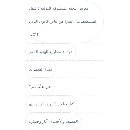
معايير اللجنة المشتركة الدولية لاعتماد
المستشفيات (اعتباراً من يناير/ كانون الثاني
2011)
دولة فلسطينية للهنود الحمر
نساء الشطرنج
هل تعلّم نمر؟
كتاب تلوين كبير ورائع : وردي
القطيف والأحساء : آثار وحضارة