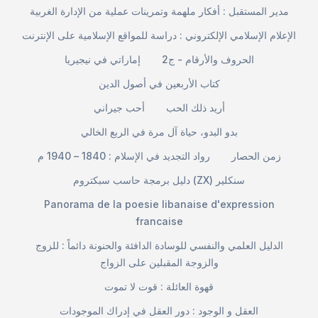
مدير المستقبل : أفكار ملهمة وتمرينات عملية من الإدارة الغربية
الإعلام الإسلامي الإلكتروني : دراسة للمواقع الإسلامية على الإنترنت
الحروف والأرقام - ج2
إماراتي في نيجيريا
كتاب الأربعين في أصول الدين
أريد ذلك الحب
أحب جيراني
بدو البدو، حياة آل مرة في الربع الخالي
زمن الحصار
رواد التجديد في الإسلام : 1840 – 1940 م
دليل برمجة حاسب سبكتروم (ZX) سنكلير
Panorama de la poesie libanaise d'expression
francaise
الدليل العلمي والنفسي للوسادة الدافئة والحنونة دائماً : للزوج
والزوجة المقبلين على الزواج
قهوة العائلة : قوت لا تموت
العقل و الوجود : دور العقل في إدراك الموجودات