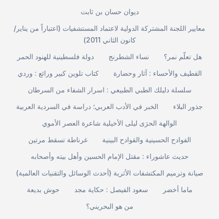
ديوان حسان بن ثابت
معايير اللجنة المشتركة الدولية لاعتماد المستشفيات (اعتباراً من يناير/
كانون الثاني 2011)
هل تعلّم نمر؟
نساء الشطرنج
دولة فلسطينية للهنود الحمر
القطيف والأحساء : آثار وحضارة
كتاب تلوين كبير ورائع : وردي
سلسلة دليلك الطبي الطبيعي : اسرار الشفاء من السرطان
جذور البلاء
الخبر في الأدب العربي؛ دراسة في السردية العربية
الوالهة الحرَى ليلى الأخيلية شاعرة العصر الأموي
الفوادح الحسينية والقوادح البينية
غرناطة تسقط مرتين
حديث عاشوراء : مقتل الإمام الحسين وأهل بيته وأصحابه
صيانة وترميم المكتشفات الأثرية (أحدث الوسائل والتقنيات العالمية)
ماما أخضر
سعود الفيصل : حكاية مجد
حوش بديعة
من هو البحريني؟