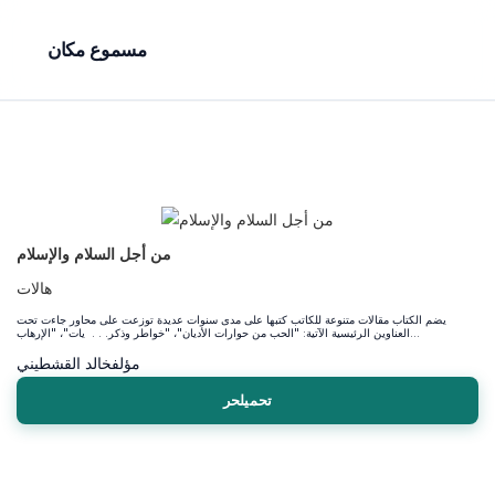
مسموع مكان
من أجل السلام والإسلام
هالات
يضم الكتاب مقالات متنوعة للكاتب كتبها على مدى سنوات عديدة توزعت على محاور جاءت تحت
العناوين الرئيسية الآتية: "الحب من حوارات الأديان"، "خواطر وذكر. . . يات"، "الإرهاب...
خالد القشطيني
مؤلف
تحميلحر