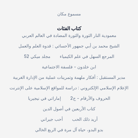
مسموع مكان
كتاب الفئات
معمودية النار الثورة والثورة المضادة في العالم العربي
الشيخ محمد بن أبي جمهور الأحسائي : قدوة العلم والعمل
المرجع السهل في علم الكيمياء
مجلد ميكي 52
ابن خلدون - فلسفة الاجتماعية
مدير المستقبل : أفكار ملهمة وتمرينات عملية من الإدارة الغربية
الإعلام الإسلامي الإلكتروني : دراسة للمواقع الإسلامية على الإنترنت
الحروف والأرقام - ج2
إماراتي في نيجيريا
كتاب الأربعين في أصول الدين
أريد ذلك الحب
أحب جيراني
بدو البدو، حياة آل مرة في الربع الخالي