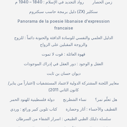
زمن الحصار
رواد التجديد في الإسلام : 1840 – 1940 م
دليل برمجة حاسب سبكتروم (ZX) سنكلير
Panorama de la poesie libanaise d'expression
francaise
الدليل العلمي والنفسي للوسادة الدافئة والحنونة دائماً : للزوج
والزوجة المقبلين على الزواج
قهوة العائلة : قوت لا تموت
العقل و الوجود : دور العقل في إدراك الموجودات
ديوان حسان بن ثابت
معايير اللجنة المشتركة الدولية لاعتماد المستشفيات (اعتباراً من يناير/
كانون الثاني 2011)
هل تعلّم نمر؟
نساء الشطرنج
دولة فلسطينية للهنود الحمر
القطيف والأحساء : آثار وحضارة
كتاب تلوين كبير ورائع : وردي
سلسلة دليلك الطبي الطبيعي : اسرار الشفاء من السرطان