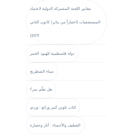
معايير اللجنة المشتركة الدولية لاعتماد
المستشفيات (اعتباراً من يناير/ كانون الثاني
2011)
دولة فلسطينية للهنود الحمر
نساء الشطرنج
هل تعلّم نمر؟
كتاب تلوين كبير ورائع : وردي
القطيف والأحساء : آثار وحضارة