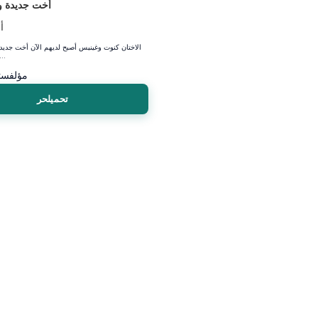
أخت جديدة و
أ
الاختان كنوت وغينيس أصبح لديهم الآن أخت جدي
ممتع !! أم لا
مؤلف
ست
تحميلحر