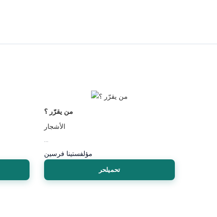
من يقرّر ؟
الأشجار
...
مؤلف
ستينا فرسين
تحميلحر