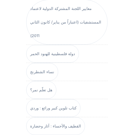
معايير اللجنة المشتركة الدولية لاعتماد
المستشفيات (اعتباراً من يناير/ كانون الثاني
2011)
دولة فلسطينية للهنود الحمر
نساء الشطرنج
هل تعلّم نمر؟
كتاب تلوين كبير ورائع : وردي
القطيف والأحساء : آثار وحضارة