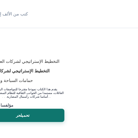
كتب من الألف إل
التخطيط الإستراتيجي لشركات
حمامات السباحة ومت
يقدم هذا الكتاب نموذجا مقترحا للمواصفات ا
العائلات، مستمدا من الجوانب الثقافية للنظام السع
أساسا شركات رأسمال المضاربة. . . المبنية على الم...
مؤلف
سام
تحميلحر