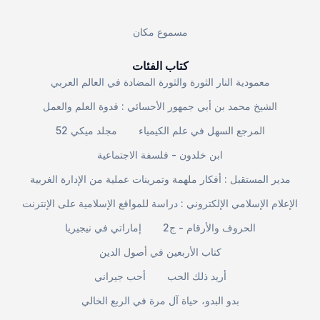
مسموع مكان
كتاب الفئات
معمودية النار الثورة والثورة المضادة في العالم العربي
الشيخ محمد بن أبي جمهور الأحسائي : قدوة العلم والعمل
المرجع السهل في علم الكيمياء
مجلد ميكي 52
ابن خلدون - فلسفة الاجتماعية
مدير المستقبل : أفكار ملهمة وتمرينات عملية من الإدارة الغربية
الإعلام الإسلامي الإلكتروني : دراسة للمواقع الإسلامية على الإنترنت
الحروف والأرقام - ج2
إماراتي في نيجيريا
كتاب الأربعين في أصول الدين
أريد ذلك الحب
أحب جيراني
بدو البدو، حياة آل مرة في الربع الخالي