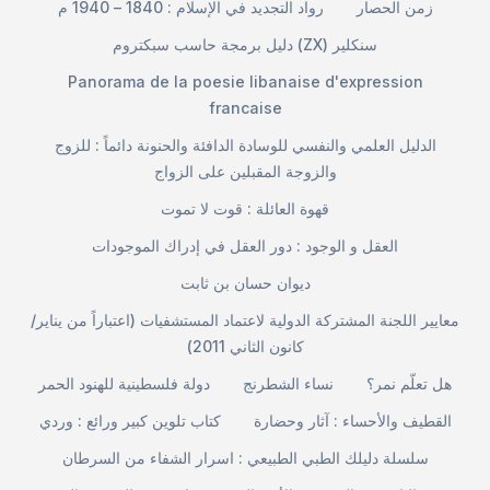
زمن الحصار
رواد التجديد في الإسلام : 1840 – 1940 م
دليل برمجة حاسب سبكتروم (ZX) سنكلير
Panorama de la poesie libanaise d'expression
francaise
الدليل العلمي والنفسي للوسادة الدافئة والحنونة دائماً : للزوج
والزوجة المقبلين على الزواج
قهوة العائلة : قوت لا تموت
العقل و الوجود : دور العقل في إدراك الموجودات
ديوان حسان بن ثابت
معايير اللجنة المشتركة الدولية لاعتماد المستشفيات (اعتباراً من يناير/
كانون الثاني 2011)
هل تعلّم نمر؟
نساء الشطرنج
دولة فلسطينية للهنود الحمر
القطيف والأحساء : آثار وحضارة
كتاب تلوين كبير ورائع : وردي
سلسلة دليلك الطبي الطبيعي : اسرار الشفاء من السرطان