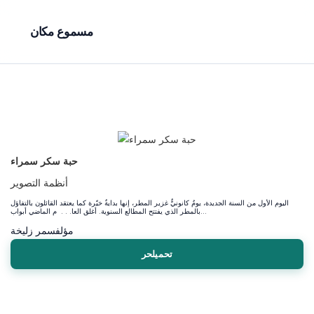
مسموع مكان
حبة سكر سمراء
أنظمة التصوير
اليوم الأول من السنة الجديدة، يومٌ كانونيٌّ غزير المطر، إنها بدايةٌ خيّرة كما يعتقد القائلون بالتفاؤل
بالمطر الذي يفتتح المطالع السنوية. أغلق العا. . . م الماضي أبواب...
مؤلف
سمر زليخة
تحميلحر