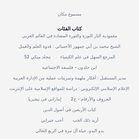
مسموع مكان
كتاب الفئات
معمودية النار الثورة والثورة المضادة في العالم العربي
الشيخ محمد بن أبي جمهور الأحسائي : قدوة العلم والعمل
المرجع السهل في علم الكيمياء
مجلد ميكي 52
ابن خلدون - فلسفة الاجتماعية
مدير المستقبل : أفكار ملهمة وتمرينات عملية من الإدارة الغربية
الإعلام الإسلامي الإلكتروني : دراسة للمواقع الإسلامية على الإنترنت
الحروف والأرقام - ج2
إماراتي في نيجيريا
كتاب الأربعين في أصول الدين
أريد ذلك الحب
أحب جيراني
بدو البدو، حياة آل مرة في الربع الخالي