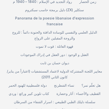
زمن الحصار
رواد التجديد في الإسلام : 1840 – 1940 م
دليل برمجة حاسب سبكتروم (ZX) سنكلير
Panorama de la poesie libanaise d'expression
francaise
الدليل العلمي والنفسي للوسادة الدافئة والحنونة دائماً : للزوج
والزوجة المقبلين على الزواج
قهوة العائلة : قوت لا تموت
العقل و الوجود : دور العقل في إدراك الموجودات
ديوان حسان بن ثابت
معايير اللجنة المشتركة الدولية لاعتماد المستشفيات (اعتباراً من يناير/
كانون الثاني 2011)
هل تعلّم نمر؟
نساء الشطرنج
دولة فلسطينية للهنود الحمر
القطيف والأحساء : آثار وحضارة
كتاب تلوين كبير ورائع : وردي
سلسلة دليلك الطبي الطبيعي : اسرار الشفاء من السرطان