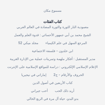
مسموع مكان
كتاب الفئات
معمودية النار الثورة والثورة المضادة في العالم العربي
الشيخ محمد بن أبي جمهور الأحسائي : قدوة العلم والعمل
المرجع السهل في علم الكيمياء
مجلد ميكي 52
ابن خلدون - فلسفة الاجتماعية
مدير المستقبل : أفكار ملهمة وتمرينات عملية من الإدارة الغربية
الإعلام الإسلامي الإلكتروني : دراسة للمواقع الإسلامية على الإنترنت
الحروف والأرقام - ج2
إماراتي في نيجيريا
كتاب الأربعين في أصول الدين
أريد ذلك الحب
أحب جيراني
بدو البدو، حياة آل مرة في الربع الخالي