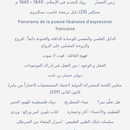
زمن الحصار
رواد التجديد في الإسلام : 1840 – 1940 م
دليل برمجة حاسب سبكتروم (ZX) سنكلير
Panorama de la poesie libanaise d'expression
francaise
الدليل العلمي والنفسي للوسادة الدافئة والحنونة دائماً : للزوج
والزوجة المقبلين على الزواج
قهوة العائلة : قوت لا تموت
العقل و الوجود : دور العقل في إدراك الموجودات
ديوان حسان بن ثابت
معايير اللجنة المشتركة الدولية لاعتماد المستشفيات (اعتباراً من يناير/
كانون الثاني 2011)
هل تعلّم نمر؟
نساء الشطرنج
دولة فلسطينية للهنود الحمر
القطيف والأحساء : آثار وحضارة
كتاب تلوين كبير ورائع : وردي
سلسلة دليلك الطبي الطبيعي : اسرار الشفاء من السرطان