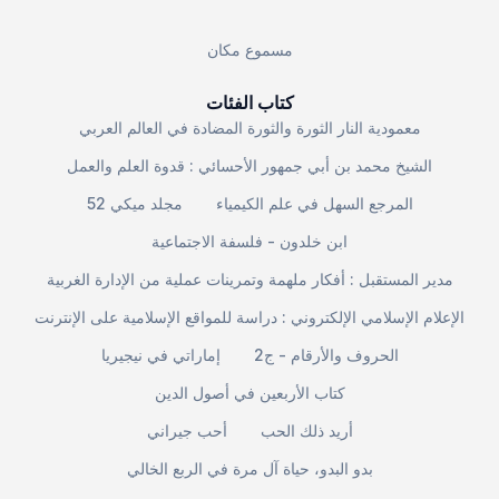
مسموع مكان
كتاب الفئات
معمودية النار الثورة والثورة المضادة في العالم العربي
الشيخ محمد بن أبي جمهور الأحسائي : قدوة العلم والعمل
المرجع السهل في علم الكيمياء
مجلد ميكي 52
ابن خلدون - فلسفة الاجتماعية
مدير المستقبل : أفكار ملهمة وتمرينات عملية من الإدارة الغربية
الإعلام الإسلامي الإلكتروني : دراسة للمواقع الإسلامية على الإنترنت
الحروف والأرقام - ج2
إماراتي في نيجيريا
كتاب الأربعين في أصول الدين
أريد ذلك الحب
أحب جيراني
بدو البدو، حياة آل مرة في الربع الخالي