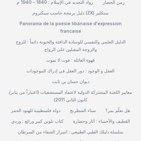
زمن الحصار
رواد التجديد في الإسلام : 1840 – 1940 م
دليل برمجة حاسب سبكتروم (ZX) سنكلير
Panorama de la poesie libanaise d'expression
francaise
الدليل العلمي والنفسي للوسادة الدافئة والحنونة دائماً : للزوج
والزوجة المقبلين على الزواج
قهوة العائلة : قوت لا تموت
العقل و الوجود : دور العقل في إدراك الموجودات
ديوان حسان بن ثابت
معايير اللجنة المشتركة الدولية لاعتماد المستشفيات (اعتباراً من يناير/
كانون الثاني 2011)
هل تعلّم نمر؟
نساء الشطرنج
دولة فلسطينية للهنود الحمر
القطيف والأحساء : آثار وحضارة
كتاب تلوين كبير ورائع : وردي
سلسلة دليلك الطبي الطبيعي : اسرار الشفاء من السرطان