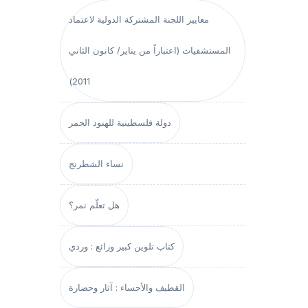
معايير اللجنة المشتركة الدولية لاعتماد
المستشفيات (اعتباراً من يناير/ كانون الثاني
2011)
دولة فلسطينية للهنود الحمر
نساء الشطرنج
هل تعلّم نمر؟
كتاب تلوين كبير ورائع : وردي
القطيف والأحساء : آثار وحضارة