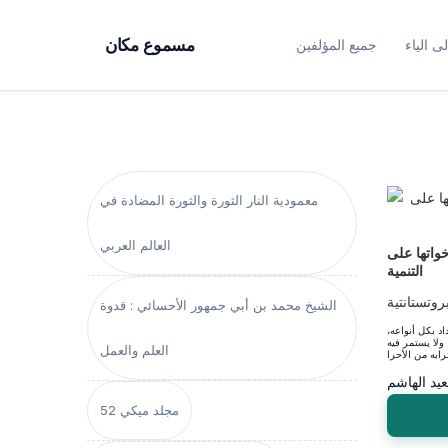
ى الياء
جميع المؤلفين
مسموع مكان
معمودية النار الثورة والثورة المضادة في
العالم العربي
خواتها على
التنمية
بروتستانتية
الشيخ محمد بن أبي جمهور الأحسائي : قدوة
د بكل أنواعه،
ولا يستمر فيه
العلم والعمل
يد الهاشم
مجلد ميكي 52