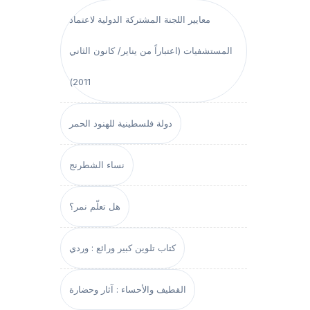
معايير اللجنة المشتركة الدولية لاعتماد
المستشفيات (اعتباراً من يناير/ كانون الثاني
2011)
دولة فلسطينية للهنود الحمر
نساء الشطرنج
هل تعلّم نمر؟
كتاب تلوين كبير ورائع : وردي
القطيف والأحساء : آثار وحضارة