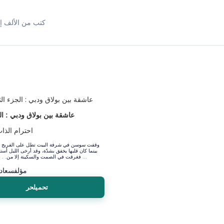
كتب من الألف إل
عاشقة بين بولاق ودبي : ال
احترام الذات
وقفت سوسن في شرفة البيت تطل على الفريج والخ
بينما كان قلبها يخفق بشدّة، وقد أرخى الليل أست
فغرقت في الصمت والسكينة إلا من. . . بعض النوافذ ...
مؤلف
سعاد
تحميلحر