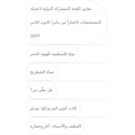
معايير اللجنة المشتركة الدولية لاعتماد
المستشفيات (اعتباراً من يناير/ كانون الثاني
2011)
دولة فلسطينية للهنود الحمر
نساء الشطرنج
هل تعلّم نمر؟
كتاب تلوين كبير ورائع : وردي
القطيف والأحساء : آثار وحضارة