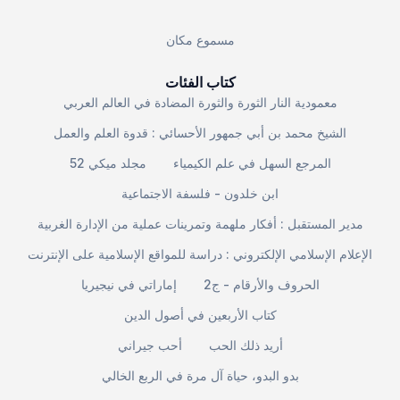
مسموع مكان
كتاب الفئات
معمودية النار الثورة والثورة المضادة في العالم العربي
الشيخ محمد بن أبي جمهور الأحسائي : قدوة العلم والعمل
المرجع السهل في علم الكيمياء
مجلد ميكي 52
ابن خلدون - فلسفة الاجتماعية
مدير المستقبل : أفكار ملهمة وتمرينات عملية من الإدارة الغربية
الإعلام الإسلامي الإلكتروني : دراسة للمواقع الإسلامية على الإنترنت
الحروف والأرقام - ج2
إماراتي في نيجيريا
كتاب الأربعين في أصول الدين
أريد ذلك الحب
أحب جيراني
بدو البدو، حياة آل مرة في الربع الخالي