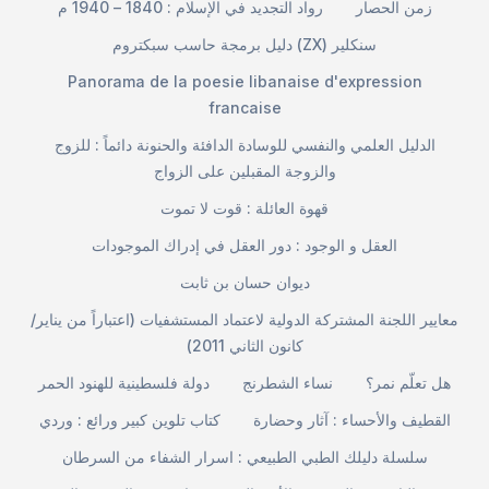
زمن الحصار
رواد التجديد في الإسلام : 1840 – 1940 م
دليل برمجة حاسب سبكتروم (ZX) سنكلير
Panorama de la poesie libanaise d'expression
francaise
الدليل العلمي والنفسي للوسادة الدافئة والحنونة دائماً : للزوج
والزوجة المقبلين على الزواج
قهوة العائلة : قوت لا تموت
العقل و الوجود : دور العقل في إدراك الموجودات
ديوان حسان بن ثابت
معايير اللجنة المشتركة الدولية لاعتماد المستشفيات (اعتباراً من يناير/
كانون الثاني 2011)
هل تعلّم نمر؟
نساء الشطرنج
دولة فلسطينية للهنود الحمر
القطيف والأحساء : آثار وحضارة
كتاب تلوين كبير ورائع : وردي
سلسلة دليلك الطبي الطبيعي : اسرار الشفاء من السرطان