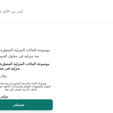
كتب من الألف إل
منزلية في متن
حالات
موسوعة النبتات المنزلية المصورة مرجع شام
الملونة والمعلومات الوافية والإرشادات الدقيقة ح
النبتات الزينية لتضفي على بيتك. . . إشراقاً وبهجة...
مؤلف
ري
تحميلحر