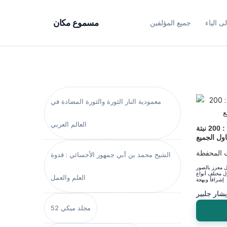
ى الياء
جميع المؤلفين
مسموع مكان
معمودية النار الثورة والثورة المضادة في
العالم العربي
موسوعة النباتات المنزلية المصوّرة : 200 نبتة
اول الجميع
 المحفظة
الشيخ محمد بن أبي جمهور الأحسائي : قدوة
ل معزز بالصور
ول مختلف أنواع
العلم والعمل
شار جلبير
مجلد ميكي 52