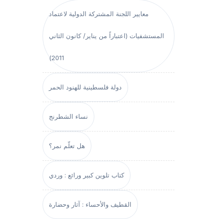
معايير اللجنة المشتركة الدولية لاعتماد
المستشفيات (اعتباراً من يناير/ كانون الثاني
2011)
دولة فلسطينية للهنود الحمر
نساء الشطرنج
هل تعلّم نمر؟
كتاب تلوين كبير ورائع : وردي
القطيف والأحساء : آثار وحضارة