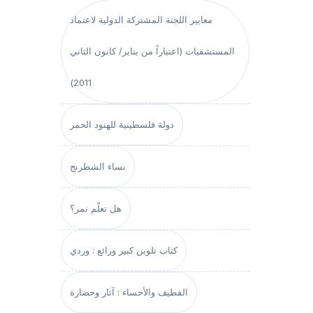
معايير اللجنة المشتركة الدولية لاعتماد
المستشفيات (اعتباراً من يناير/ كانون الثاني
2011)
دولة فلسطينية للهنود الحمر
نساء الشطرنج
هل تعلّم نمر؟
كتاب تلوين كبير ورائع : وردي
القطيف والأحساء : آثار وحضارة