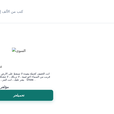
كتب من الألف إل
عل
انت الخفيف كجملة مفيدة لا تسقط على الارض ا
قريب من السماء اخو غيمة ، لا تربكك ، لا تتشكل ، 
يعثر عليك ، انت البئر ، ماؤك. . . فيك Show....
مؤلف
رو
تحميلحر