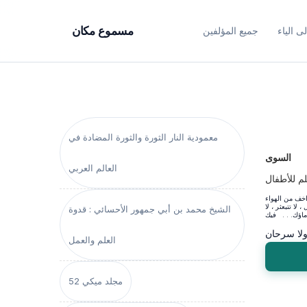
ى الياء
جميع المؤلفين
مسموع مكان
معمودية النار الثورة والثورة المضادة في
السوى
العالم العربي
م للأطفال
خف من الهواء
لا تتبعثر ، لا
الشيخ محمد بن أبي جمهور الأحسائي : قدوة
لا سرحان
العلم والعمل
مجلد ميكي 52