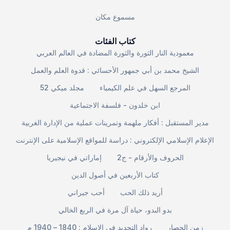
مسموع مكان
كتاب الفئات
معمودية النار الثورة والثورة المضادة في العالم العربي
الشيخ محمد بن أبي جمهور الأحسائي : قدوة العلم والعمل
المرجع السهل في علم الكيمياء
مجلد ميكي 52
ابن خلدون - فلسفة الاجتماعية
مدير المستقبل : أفكار ملهمة وتمرينات عملية من الإدارة الغربية
الإعلام الإسلامي الإلكتروني : دراسة للمواقع الإسلامية على الإنترنت
الحروف والأرقام - ج2
إماراتي في نيجيريا
كتاب الأربعين في أصول الدين
أريد ذلك الحب
أحب جيراني
بدو البدو، حياة آل مرة في الربع الخالي
زمن الحصار
رواد التجديد في الإسلام : 1840 – 1940 م