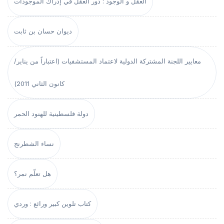
العقل و الوجود : دور العقل في إدراك الموجودات
ديوان حسان بن ثابت
معايير اللجنة المشتركة الدولية لاعتماد المستشفيات (اعتباراً من يناير/
كانون الثاني 2011)
دولة فلسطينية للهنود الحمر
نساء الشطرنج
هل تعلّم نمر؟
كتاب تلوين كبير ورائع : وردي