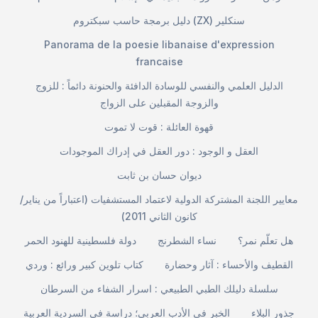
دليل برمجة حاسب سبكتروم (ZX) سنكلير
Panorama de la poesie libanaise d'expression
francaise
الدليل العلمي والنفسي للوسادة الدافئة والحنونة دائماً : للزوج
والزوجة المقبلين على الزواج
قهوة العائلة : قوت لا تموت
العقل و الوجود : دور العقل في إدراك الموجودات
ديوان حسان بن ثابت
معايير اللجنة المشتركة الدولية لاعتماد المستشفيات (اعتباراً من يناير/
كانون الثاني 2011)
هل تعلّم نمر؟
نساء الشطرنج
دولة فلسطينية للهنود الحمر
القطيف والأحساء : آثار وحضارة
كتاب تلوين كبير ورائع : وردي
سلسلة دليلك الطبي الطبيعي : اسرار الشفاء من السرطان
جذور البلاء
الخبر في الأدب العربي؛ دراسة في السردية العربية