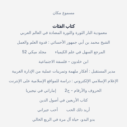
مسموع مكان
كتاب الفئات
معمودية النار الثورة والثورة المضادة في العالم العربي
الشيخ محمد بن أبي جمهور الأحسائي : قدوة العلم والعمل
المرجع السهل في علم الكيمياء
مجلد ميكي 52
ابن خلدون - فلسفة الاجتماعية
مدير المستقبل : أفكار ملهمة وتمرينات عملية من الإدارة الغربية
الإعلام الإسلامي الإلكتروني : دراسة للمواقع الإسلامية على الإنترنت
الحروف والأرقام - ج2
إماراتي في نيجيريا
كتاب الأربعين في أصول الدين
أريد ذلك الحب
أحب جيراني
بدو البدو، حياة آل مرة في الربع الخالي