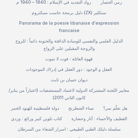
زمن الحصار
رواد التجديد في الإسلام : 1840 – 1940 م
دليل برمجة حاسب سبكتروم (ZX) سنكلير
Panorama de la poesie libanaise d'expression
francaise
الدليل العلمي والنفسي للوسادة الدافئة والحنونة دائماً : للزوج
والزوجة المقبلين على الزواج
قهوة العائلة : قوت لا تموت
العقل و الوجود : دور العقل في إدراك الموجودات
ديوان حسان بن ثابت
معايير اللجنة المشتركة الدولية لاعتماد المستشفيات (اعتباراً من يناير/
كانون الثاني 2011)
هل تعلّم نمر؟
نساء الشطرنج
دولة فلسطينية للهنود الحمر
القطيف والأحساء : آثار وحضارة
كتاب تلوين كبير ورائع : وردي
سلسلة دليلك الطبي الطبيعي : اسرار الشفاء من السرطان