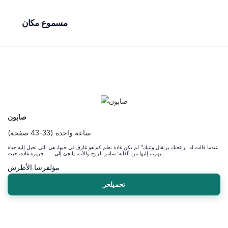
مسموع مكان
صابون
ساعة واحدة (33-43 صفحة)
عندما قالت له "رائحتك برتقال وتنبك" لم تكن غادة تعلم كم هو غارق في حبها، هي التي تحيل إليه حياة
يهرب إليها من ألقابه؛ سامر الزوج والأب، يلتجئ إلى. . . جزيرة غادة، حيث...
مؤلف
رشا الأطرش
تحميلحر