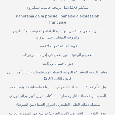
دليل برمجة حاسب سبكتروم (ZX) سنكلير
Panorama de la poesie libanaise d'expression
francaise
الدليل العلمي والنفسي للوسادة الدافئة والحنونة دائماً : للزوج
والزوجة المقبلين على الزواج
قهوة العائلة : قوت لا تموت
العقل و الوجود : دور العقل في إدراك الموجودات
ديوان حسان بن ثابت
معايير اللجنة المشتركة الدولية لاعتماد المستشفيات (اعتباراً من يناير/
كانون الثاني 2011)
هل تعلّم نمر؟
نساء الشطرنج
دولة فلسطينية للهنود الحمر
القطيف والأحساء : آثار وحضارة
كتاب تلوين كبير ورائع : وردي
سلسلة دليلك الطبي الطبيعي : اسرار الشفاء من السرطان
جذور البلاء
الخبر في الأدب العربي؛ دراسة في السردية العربية