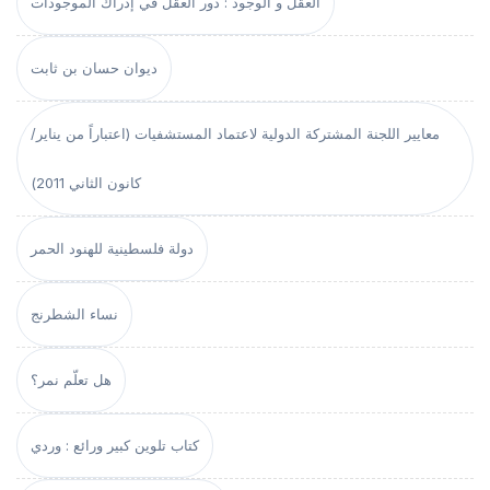
العقل و الوجود : دور العقل في إدراك الموجودات
ديوان حسان بن ثابت
معايير اللجنة المشتركة الدولية لاعتماد المستشفيات (اعتباراً من يناير/
كانون الثاني 2011)
دولة فلسطينية للهنود الحمر
نساء الشطرنج
هل تعلّم نمر؟
كتاب تلوين كبير ورائع : وردي