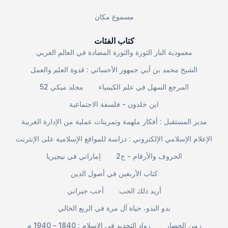
مسموع مكان
كتاب الفئات
معمودية النار الثورة والثورة المضادة في العالم العربي
الشيخ محمد بن أبي جمهور الأحسائي : قدوة العلم والعمل
المرجع السهل في علم الكيمياء
مجلد ميكي 52
ابن خلدون - فلسفة الاجتماعية
مدير المستقبل : أفكار ملهمة وتمرينات عملية من الإدارة الغربية
الإعلام الإسلامي الإلكتروني : دراسة للمواقع الإسلامية على الإنترنت
الحروف والأرقام - ج2
إماراتي في نيجيريا
كتاب الأربعين في أصول الدين
أريد ذلك الحب
أحب جيراني
بدو البدو، حياة آل مرة في الربع الخالي
زمن الحصار
رواد التجديد في الإسلام : 1840 – 1940 م