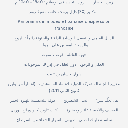
زمن الحصار
رواد التجديد في الإسلام : 1840 – 1940 م
دليل برمجة حاسب سبكتروم (ZX) سنكلير
Panorama de la poesie libanaise d'expression
francaise
الدليل العلمي والنفسي للوسادة الدافئة والحنونة دائماً : للزوج
والزوجة المقبلين على الزواج
قهوة العائلة : قوت لا تموت
العقل و الوجود : دور العقل في إدراك الموجودات
ديوان حسان بن ثابت
معايير اللجنة المشتركة الدولية لاعتماد المستشفيات (اعتباراً من يناير/
كانون الثاني 2011)
هل تعلّم نمر؟
نساء الشطرنج
دولة فلسطينية للهنود الحمر
القطيف والأحساء : آثار وحضارة
كتاب تلوين كبير ورائع : وردي
سلسلة دليلك الطبي الطبيعي : اسرار الشفاء من السرطان