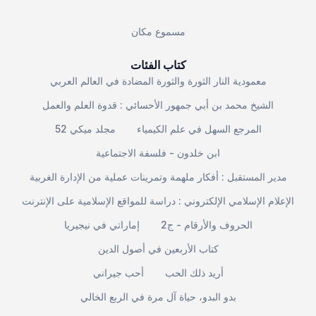
مسموع مكان
كتاب الفئات
معمودية النار الثورة والثورة المضادة في العالم العربي
الشيخ محمد بن أبي جمهور الأحسائي : قدوة العلم والعمل
المرجع السهل في علم الكيمياء
مجلد ميكي 52
ابن خلدون - فلسفة الاجتماعية
مدير المستقبل : أفكار ملهمة وتمرينات عملية من الإدارة الغربية
الإعلام الإسلامي الإلكتروني : دراسة للمواقع الإسلامية على الإنترنت
الحروف والأرقام - ج2
إماراتي في نيجيريا
كتاب الأربعين في أصول الدين
أريد ذلك الحب
أحب جيراني
بدو البدو، حياة آل مرة في الربع الخالي