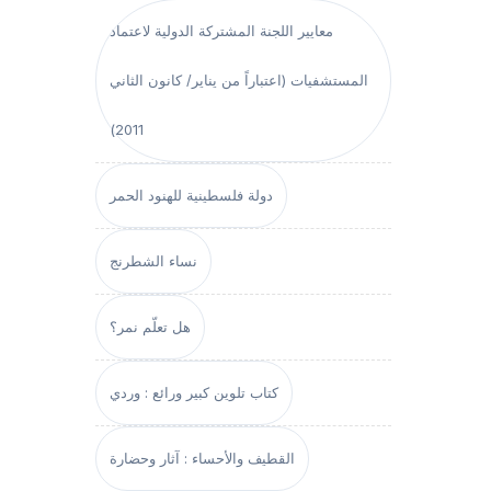
معايير اللجنة المشتركة الدولية لاعتماد
المستشفيات (اعتباراً من يناير/ كانون الثاني
2011)
دولة فلسطينية للهنود الحمر
نساء الشطرنج
هل تعلّم نمر؟
كتاب تلوين كبير ورائع : وردي
القطيف والأحساء : آثار وحضارة