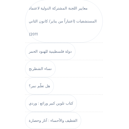
معايير اللجنة المشتركة الدولية لاعتماد
المستشفيات (اعتباراً من يناير/ كانون الثاني
2011)
دولة فلسطينية للهنود الحمر
نساء الشطرنج
هل تعلّم نمر؟
كتاب تلوين كبير ورائع : وردي
القطيف والأحساء : آثار وحضارة