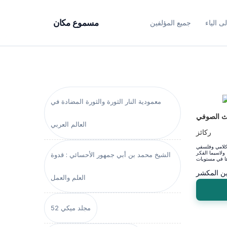
ى الياء
جميع المؤلفين
مسموع مكان
معمودية النار الثورة والثورة المضادة في
اث الصوفي
العالم العربي
ركائز
 كلامي وفلسفي
ولاسيما الفكر
الشيخ محمد بن أبي جمهور الأحسائي : قدوة
ين المكشر
العلم والعمل
مجلد ميكي 52