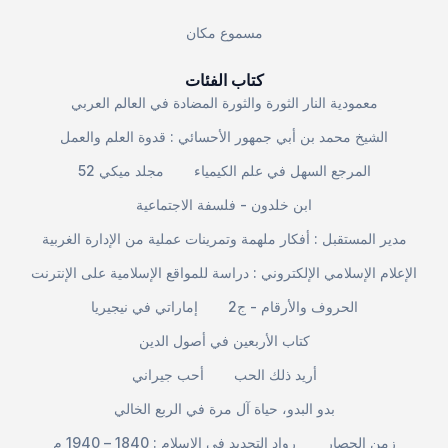
مسموع مكان
كتاب الفئات
معمودية النار الثورة والثورة المضادة في العالم العربي
الشيخ محمد بن أبي جمهور الأحسائي : قدوة العلم والعمل
المرجع السهل في علم الكيمياء
مجلد ميكي 52
ابن خلدون - فلسفة الاجتماعية
مدير المستقبل : أفكار ملهمة وتمرينات عملية من الإدارة الغربية
الإعلام الإسلامي الإلكتروني : دراسة للمواقع الإسلامية على الإنترنت
الحروف والأرقام - ج2
إماراتي في نيجيريا
كتاب الأربعين في أصول الدين
أريد ذلك الحب
أحب جيراني
بدو البدو، حياة آل مرة في الربع الخالي
زمن الحصار
رواد التجديد في الإسلام : 1840 – 1940 م