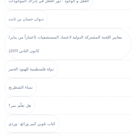
العقل و الوجود : دور العقل في إدراك الموجودات
ديوان حسان بن ثابت
معايير اللجنة المشتركة الدولية لاعتماد المستشفيات (اعتباراً من يناير/
كانون الثاني 2011)
دولة فلسطينية للهنود الحمر
نساء الشطرنج
هل تعلّم نمر؟
كتاب تلوين كبير ورائع : وردي