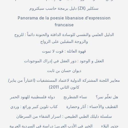
دليل برمجة حاسب سبكتروم (ZX) سنكلير
Panorama de la poesie libanaise d'expression
francaise
الدليل العلمي والنفسي للوسادة الدافئة والحنونة دائماً : للزوج
والزوجة المقبلين على الزواج
قهوة العائلة : قوت لا تموت
العقل و الوجود : دور العقل في إدراك الموجودات
ديوان حسان بن ثابت
معايير اللجنة المشتركة الدولية لاعتماد المستشفيات (اعتباراً من يناير/
كانون الثاني 2011)
هل تعلّم نمر؟
نساء الشطرنج
دولة فلسطينية للهنود الحمر
القطيف والأحساء : آثار وحضارة
كتاب تلوين كبير ورائع : وردي
سلسلة دليلك الطبي الطبيعي : اسرار الشفاء من السرطان
جذور البلاء
الخبر في الأدب العربي؛ دراسة في السردية العربية