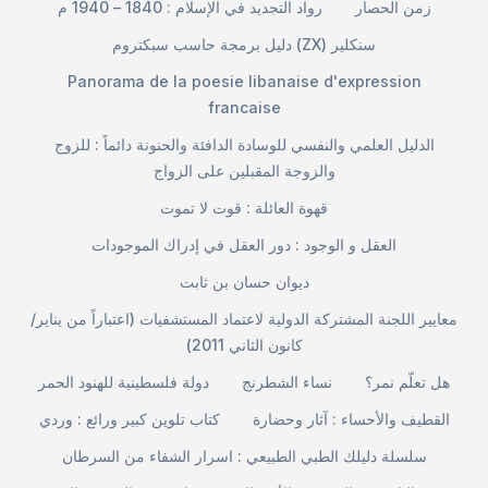
زمن الحصار
رواد التجديد في الإسلام : 1840 – 1940 م
دليل برمجة حاسب سبكتروم (ZX) سنكلير
Panorama de la poesie libanaise d'expression
francaise
الدليل العلمي والنفسي للوسادة الدافئة والحنونة دائماً : للزوج
والزوجة المقبلين على الزواج
قهوة العائلة : قوت لا تموت
العقل و الوجود : دور العقل في إدراك الموجودات
ديوان حسان بن ثابت
معايير اللجنة المشتركة الدولية لاعتماد المستشفيات (اعتباراً من يناير/
كانون الثاني 2011)
هل تعلّم نمر؟
نساء الشطرنج
دولة فلسطينية للهنود الحمر
القطيف والأحساء : آثار وحضارة
كتاب تلوين كبير ورائع : وردي
سلسلة دليلك الطبي الطبيعي : اسرار الشفاء من السرطان