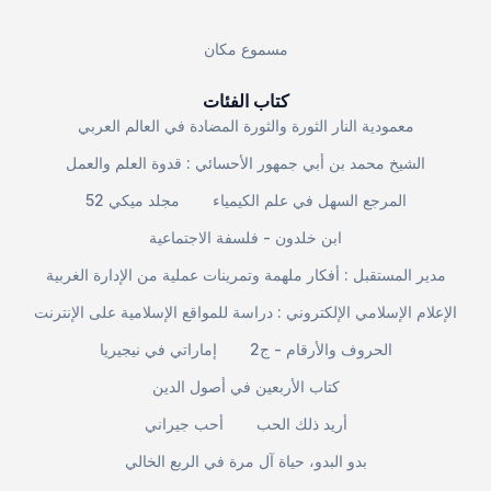
مسموع مكان
كتاب الفئات
معمودية النار الثورة والثورة المضادة في العالم العربي
الشيخ محمد بن أبي جمهور الأحسائي : قدوة العلم والعمل
المرجع السهل في علم الكيمياء
مجلد ميكي 52
ابن خلدون - فلسفة الاجتماعية
مدير المستقبل : أفكار ملهمة وتمرينات عملية من الإدارة الغربية
الإعلام الإسلامي الإلكتروني : دراسة للمواقع الإسلامية على الإنترنت
الحروف والأرقام - ج2
إماراتي في نيجيريا
كتاب الأربعين في أصول الدين
أريد ذلك الحب
أحب جيراني
بدو البدو، حياة آل مرة في الربع الخالي