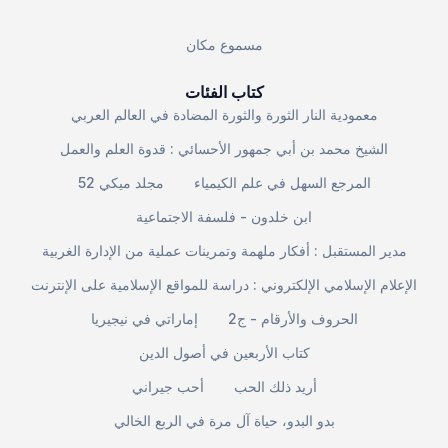
مسموع مكان
كتاب الفئات
معمودية النار الثورة والثورة المضادة في العالم العربي
الشيخ محمد بن أبي جمهور الأحسائي : قدوة العلم والعمل
المرجع السهل في علم الكيمياء
مجلد ميكي 52
ابن خلدون - فلسفة الاجتماعية
مدير المستقبل : أفكار ملهمة وتمرينات عملية من الإدارة الغربية
الإعلام الإسلامي الإلكتروني : دراسة للمواقع الإسلامية على الإنترنت
الحروف والأرقام - ج2
إماراتي في نيجيريا
كتاب الأربعين في أصول الدين
أريد ذلك الحب
أحب جيراني
بدو البدو، حياة آل مرة في الربع الخالي