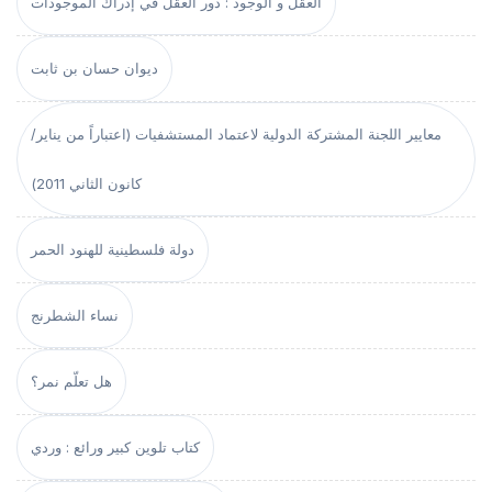
العقل و الوجود : دور العقل في إدراك الموجودات
ديوان حسان بن ثابت
معايير اللجنة المشتركة الدولية لاعتماد المستشفيات (اعتباراً من يناير/
كانون الثاني 2011)
دولة فلسطينية للهنود الحمر
نساء الشطرنج
هل تعلّم نمر؟
كتاب تلوين كبير ورائع : وردي