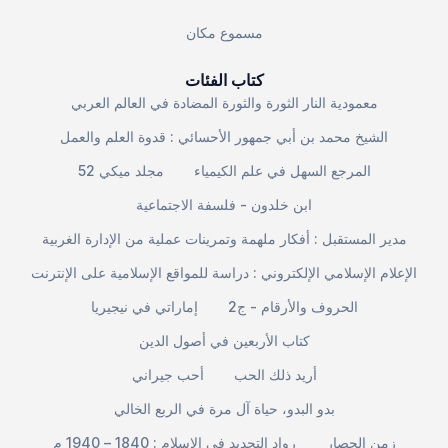
مسموع مكان
كتاب الفئات
معمودية النار الثورة والثورة المضادة في العالم العربي
الشيخ محمد بن أبي جمهور الأحسائي : قدوة العلم والعمل
المرجع السهل في علم الكيمياء
مجلد ميكي 52
ابن خلدون - فلسفة الاجتماعية
مدير المستقبل : أفكار ملهمة وتمرينات عملية من الإدارة الغربية
الإعلام الإسلامي الإلكتروني : دراسة للمواقع الإسلامية على الإنترنت
الحروف والأرقام - ج2
إماراتي في نيجيريا
كتاب الأربعين في أصول الدين
أريد ذلك الحب
أحب جيراني
بدو البدو، حياة آل مرة في الربع الخالي
زمن الحصار
رواد التجديد في الإسلام : 1840 – 1940 م