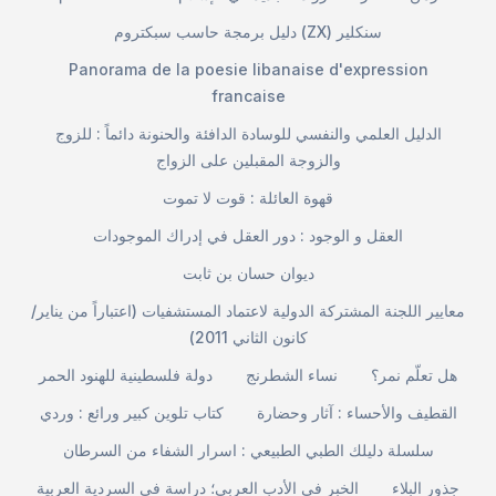
دليل برمجة حاسب سبكتروم (ZX) سنكلير
Panorama de la poesie libanaise d'expression
francaise
الدليل العلمي والنفسي للوسادة الدافئة والحنونة دائماً : للزوج
والزوجة المقبلين على الزواج
قهوة العائلة : قوت لا تموت
العقل و الوجود : دور العقل في إدراك الموجودات
ديوان حسان بن ثابت
معايير اللجنة المشتركة الدولية لاعتماد المستشفيات (اعتباراً من يناير/
كانون الثاني 2011)
هل تعلّم نمر؟
نساء الشطرنج
دولة فلسطينية للهنود الحمر
القطيف والأحساء : آثار وحضارة
كتاب تلوين كبير ورائع : وردي
سلسلة دليلك الطبي الطبيعي : اسرار الشفاء من السرطان
جذور البلاء
الخبر في الأدب العربي؛ دراسة في السردية العربية