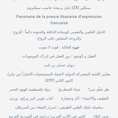
دليل برمجة حاسب سبكتروم (ZX) سنكلير
Panorama de la poesie libanaise d'expression
francaise
الدليل العلمي والنفسي للوسادة الدافئة والحنونة دائماً : للزوج
والزوجة المقبلين على الزواج
قهوة العائلة : قوت لا تموت
العقل و الوجود : دور العقل في إدراك الموجودات
ديوان حسان بن ثابت
معايير اللجنة المشتركة الدولية لاعتماد المستشفيات (اعتباراً من يناير/
كانون الثاني 2011)
هل تعلّم نمر؟
نساء الشطرنج
دولة فلسطينية للهنود الحمر
القطيف والأحساء : آثار وحضارة
كتاب تلوين كبير ورائع : وردي
سلسلة دليلك الطبي الطبيعي : اسرار الشفاء من السرطان
جذور البلاء
الخبر في الأدب العربي؛ دراسة في السردية العربية