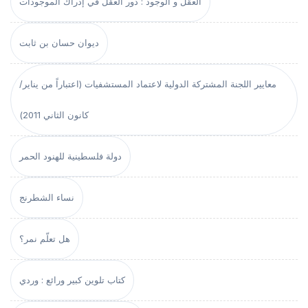
العقل و الوجود : دور العقل في إدراك الموجودات
ديوان حسان بن ثابت
معايير اللجنة المشتركة الدولية لاعتماد المستشفيات (اعتباراً من يناير/
كانون الثاني 2011)
دولة فلسطينية للهنود الحمر
نساء الشطرنج
هل تعلّم نمر؟
كتاب تلوين كبير ورائع : وردي