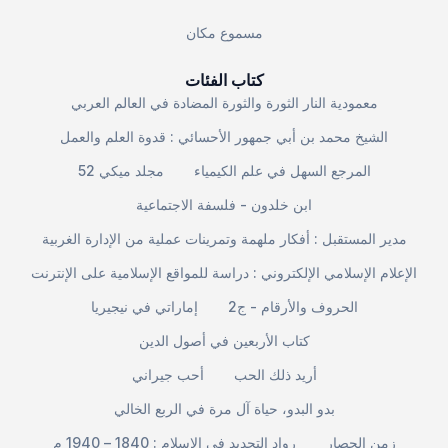
مسموع مكان
كتاب الفئات
معمودية النار الثورة والثورة المضادة في العالم العربي
الشيخ محمد بن أبي جمهور الأحسائي : قدوة العلم والعمل
المرجع السهل في علم الكيمياء
مجلد ميكي 52
ابن خلدون - فلسفة الاجتماعية
مدير المستقبل : أفكار ملهمة وتمرينات عملية من الإدارة الغربية
الإعلام الإسلامي الإلكتروني : دراسة للمواقع الإسلامية على الإنترنت
الحروف والأرقام - ج2
إماراتي في نيجيريا
كتاب الأربعين في أصول الدين
أريد ذلك الحب
أحب جيراني
بدو البدو، حياة آل مرة في الربع الخالي
زمن الحصار
رواد التجديد في الإسلام : 1840 – 1940 م