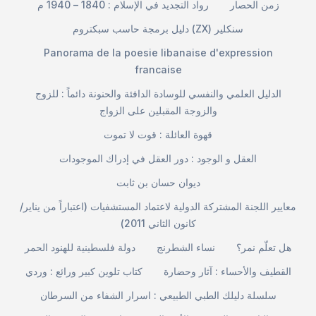
زمن الحصار
رواد التجديد في الإسلام : 1840 – 1940 م
دليل برمجة حاسب سبكتروم (ZX) سنكلير
Panorama de la poesie libanaise d'expression
francaise
الدليل العلمي والنفسي للوسادة الدافئة والحنونة دائماً : للزوج
والزوجة المقبلين على الزواج
قهوة العائلة : قوت لا تموت
العقل و الوجود : دور العقل في إدراك الموجودات
ديوان حسان بن ثابت
معايير اللجنة المشتركة الدولية لاعتماد المستشفيات (اعتباراً من يناير/
كانون الثاني 2011)
هل تعلّم نمر؟
نساء الشطرنج
دولة فلسطينية للهنود الحمر
القطيف والأحساء : آثار وحضارة
كتاب تلوين كبير ورائع : وردي
سلسلة دليلك الطبي الطبيعي : اسرار الشفاء من السرطان