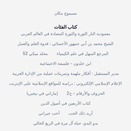
مسموع مكان
كتاب الفئات
معمودية النار الثورة والثورة المضادة في العالم العربي
الشيخ محمد بن أبي جمهور الأحسائي : قدوة العلم والعمل
المرجع السهل في علم الكيمياء
مجلد ميكي 52
ابن خلدون - فلسفة الاجتماعية
مدير المستقبل : أفكار ملهمة وتمرينات عملية من الإدارة الغربية
الإعلام الإسلامي الإلكتروني : دراسة للمواقع الإسلامية على الإنترنت
الحروف والأرقام - ج2
إماراتي في نيجيريا
كتاب الأربعين في أصول الدين
أريد ذلك الحب
أحب جيراني
بدو البدو، حياة آل مرة في الربع الخالي