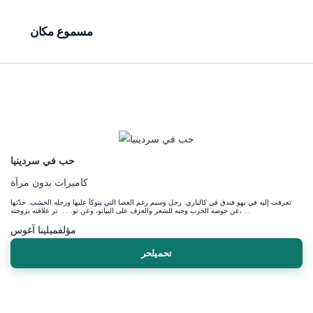
مسموع مكان
حب في سردينيا
كاميرات بدون مرآة
تعرفت إليه في بهو فندق في كالياري. رجل وسيم رغم العصا التي يتوكأ عليها ورجله الخشب. حدّثها
عن خوضه الحرب وحبه للشعر والعزف على البيانو، وعن تو. . . تر علاقته بزوجته، ...
مؤلف
ميلينا آغوس
تحميلحر