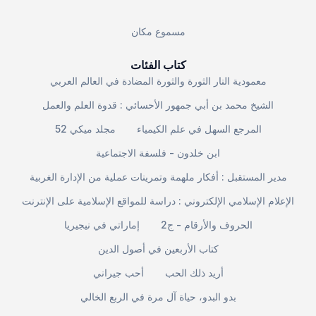
مسموع مكان
كتاب الفئات
معمودية النار الثورة والثورة المضادة في العالم العربي
الشيخ محمد بن أبي جمهور الأحسائي : قدوة العلم والعمل
المرجع السهل في علم الكيمياء
مجلد ميكي 52
ابن خلدون - فلسفة الاجتماعية
مدير المستقبل : أفكار ملهمة وتمرينات عملية من الإدارة الغربية
الإعلام الإسلامي الإلكتروني : دراسة للمواقع الإسلامية على الإنترنت
الحروف والأرقام - ج2
إماراتي في نيجيريا
كتاب الأربعين في أصول الدين
أريد ذلك الحب
أحب جيراني
بدو البدو، حياة آل مرة في الربع الخالي