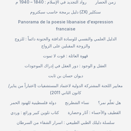
زمن الحصار
رواد التجديد في الإسلام : 1840 – 1940 م
دليل برمجة حاسب سبكتروم (ZX) سنكلير
Panorama de la poesie libanaise d'expression
francaise
الدليل العلمي والنفسي للوسادة الدافئة والحنونة دائماً : للزوج
والزوجة المقبلين على الزواج
قهوة العائلة : قوت لا تموت
العقل و الوجود : دور العقل في إدراك الموجودات
ديوان حسان بن ثابت
معايير اللجنة المشتركة الدولية لاعتماد المستشفيات (اعتباراً من يناير/
كانون الثاني 2011)
هل تعلّم نمر؟
نساء الشطرنج
دولة فلسطينية للهنود الحمر
القطيف والأحساء : آثار وحضارة
كتاب تلوين كبير ورائع : وردي
سلسلة دليلك الطبي الطبيعي : اسرار الشفاء من السرطان