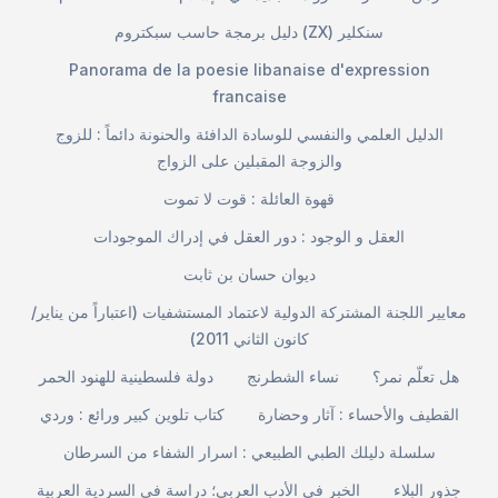
دليل برمجة حاسب سبكتروم (ZX) سنكلير
Panorama de la poesie libanaise d'expression
francaise
الدليل العلمي والنفسي للوسادة الدافئة والحنونة دائماً : للزوج
والزوجة المقبلين على الزواج
قهوة العائلة : قوت لا تموت
العقل و الوجود : دور العقل في إدراك الموجودات
ديوان حسان بن ثابت
معايير اللجنة المشتركة الدولية لاعتماد المستشفيات (اعتباراً من يناير/
كانون الثاني 2011)
هل تعلّم نمر؟
نساء الشطرنج
دولة فلسطينية للهنود الحمر
القطيف والأحساء : آثار وحضارة
كتاب تلوين كبير ورائع : وردي
سلسلة دليلك الطبي الطبيعي : اسرار الشفاء من السرطان
جذور البلاء
الخبر في الأدب العربي؛ دراسة في السردية العربية