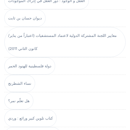
العقل و الوجود : دور العقل في إدراك الموجودات
ديوان حسان بن ثابت
معايير اللجنة المشتركة الدولية لاعتماد المستشفيات (اعتباراً من يناير/
كانون الثاني 2011)
دولة فلسطينية للهنود الحمر
نساء الشطرنج
هل تعلّم نمر؟
كتاب تلوين كبير ورائع : وردي