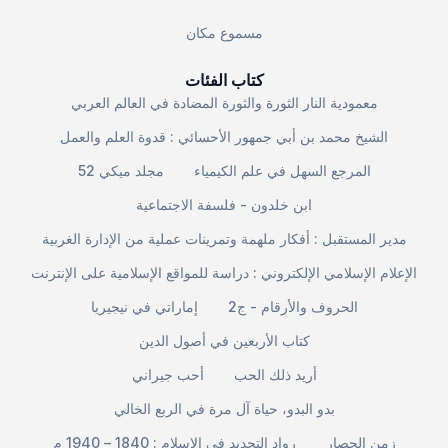
مسموع مكان
كتاب الفئات
معمودية النار الثورة والثورة المضادة في العالم العربي
الشيخ محمد بن أبي جمهور الأحسائي : قدوة العلم والعمل
المرجع السهل في علم الكيمياء
مجلد ميكي 52
ابن خلدون - فلسفة الاجتماعية
مدير المستقبل : أفكار ملهمة وتمرينات عملية من الإدارة الغربية
الإعلام الإسلامي الإلكتروني : دراسة للمواقع الإسلامية على الإنترنت
الحروف والأرقام - ج2
إماراتي في نيجيريا
كتاب الأربعين في أصول الدين
أريد ذلك الحب
أحب جيراني
بدو البدو، حياة آل مرة في الربع الخالي
زمن الحصار
رواد التجديد في الإسلام : 1840 – 1940 م