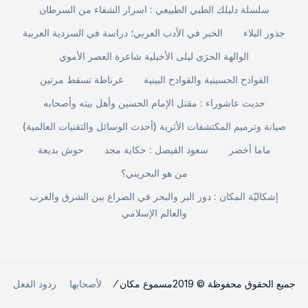
سلسلة دليلك الطبي الطبيعي : اسرار الشفاء من السرطان
جذور البلاء
الخبر في الأدب العربي؛ دراسة في السردية العربية
الوالهة الحرَى ليلى الأخيلية شاعرة العصر الأموي
الفوادح الحسينية والقوادح البينية
غرناطة تسقط مرتين
حديث عاشوراء : مقتل الإمام الحسين وأهل بيته وأصحابه
صيانة وترميم المكتشفات الأثرية (أحدث الوسائل والتقنيات العالمية)
ماما أخضر
سعود الفيصل : حكاية مجد
حوش بديعة
من هو البحريني؟
إشكاليّة المكان : دور البر والبحر في الصراع بين الشرق والغرب
والعالم الإسلامي
جميع الحقوق محفوظة © 2019مسموع مكان ⁄
لأصحابها
ردود الفعل