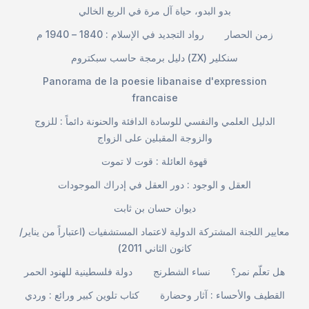
بدو البدو، حياة آل مرة في الربع الخالي
زمن الحصار
رواد التجديد في الإسلام : 1840 – 1940 م
دليل برمجة حاسب سبكتروم (ZX) سنكلير
Panorama de la poesie libanaise d'expression
francaise
الدليل العلمي والنفسي للوسادة الدافئة والحنونة دائماً : للزوج
والزوجة المقبلين على الزواج
قهوة العائلة : قوت لا تموت
العقل و الوجود : دور العقل في إدراك الموجودات
ديوان حسان بن ثابت
معايير اللجنة المشتركة الدولية لاعتماد المستشفيات (اعتباراً من يناير/
كانون الثاني 2011)
هل تعلّم نمر؟
نساء الشطرنج
دولة فلسطينية للهنود الحمر
القطيف والأحساء : آثار وحضارة
كتاب تلوين كبير ورائع : وردي