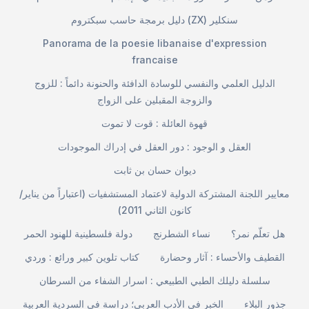
دليل برمجة حاسب سبكتروم (ZX) سنكلير
Panorama de la poesie libanaise d'expression
francaise
الدليل العلمي والنفسي للوسادة الدافئة والحنونة دائماً : للزوج
والزوجة المقبلين على الزواج
قهوة العائلة : قوت لا تموت
العقل و الوجود : دور العقل في إدراك الموجودات
ديوان حسان بن ثابت
معايير اللجنة المشتركة الدولية لاعتماد المستشفيات (اعتباراً من يناير/
كانون الثاني 2011)
هل تعلّم نمر؟
نساء الشطرنج
دولة فلسطينية للهنود الحمر
القطيف والأحساء : آثار وحضارة
كتاب تلوين كبير ورائع : وردي
سلسلة دليلك الطبي الطبيعي : اسرار الشفاء من السرطان
جذور البلاء
الخبر في الأدب العربي؛ دراسة في السردية العربية