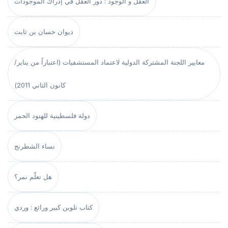
العقل و الوجود : دور العقل في إدراك الموجودات
ديوان حسان بن ثابت
معايير اللجنة المشتركة الدولية لاعتماد المستشفيات (اعتباراً من يناير/
كانون الثاني 2011)
دولة فلسطينية للهنود الحمر
نساء الشطرنج
هل تعلّم نمر؟
كتاب تلوين كبير ورائع : وردي