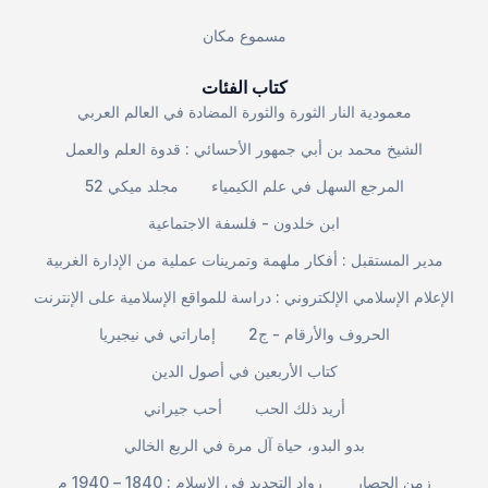
مسموع مكان
كتاب الفئات
معمودية النار الثورة والثورة المضادة في العالم العربي
الشيخ محمد بن أبي جمهور الأحسائي : قدوة العلم والعمل
المرجع السهل في علم الكيمياء
مجلد ميكي 52
ابن خلدون - فلسفة الاجتماعية
مدير المستقبل : أفكار ملهمة وتمرينات عملية من الإدارة الغربية
الإعلام الإسلامي الإلكتروني : دراسة للمواقع الإسلامية على الإنترنت
الحروف والأرقام - ج2
إماراتي في نيجيريا
كتاب الأربعين في أصول الدين
أريد ذلك الحب
أحب جيراني
بدو البدو، حياة آل مرة في الربع الخالي
زمن الحصار
رواد التجديد في الإسلام : 1840 – 1940 م