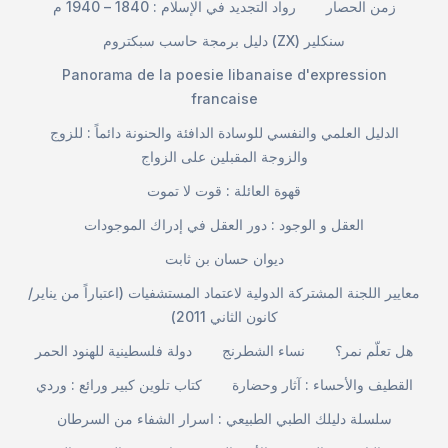
زمن الحصار
رواد التجديد في الإسلام : 1840 – 1940 م
دليل برمجة حاسب سبكتروم (ZX) سنكلير
Panorama de la poesie libanaise d'expression
francaise
الدليل العلمي والنفسي للوسادة الدافئة والحنونة دائماً : للزوج
والزوجة المقبلين على الزواج
قهوة العائلة : قوت لا تموت
العقل و الوجود : دور العقل في إدراك الموجودات
ديوان حسان بن ثابت
معايير اللجنة المشتركة الدولية لاعتماد المستشفيات (اعتباراً من يناير/
كانون الثاني 2011)
هل تعلّم نمر؟
نساء الشطرنج
دولة فلسطينية للهنود الحمر
القطيف والأحساء : آثار وحضارة
كتاب تلوين كبير ورائع : وردي
سلسلة دليلك الطبي الطبيعي : اسرار الشفاء من السرطان