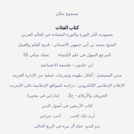
مسموع مكان
كتاب الفئات
معمودية النار الثورة والثورة المضادة في العالم العربي
الشيخ محمد بن أبي جمهور الأحسائي : قدوة العلم والعمل
المرجع السهل في علم الكيمياء
مجلد ميكي 52
ابن خلدون - فلسفة الاجتماعية
مدير المستقبل : أفكار ملهمة وتمرينات عملية من الإدارة الغربية
الإعلام الإسلامي الإلكتروني : دراسة للمواقع الإسلامية على الإنترنت
الحروف والأرقام - ج2
إماراتي في نيجيريا
كتاب الأربعين في أصول الدين
أريد ذلك الحب
أحب جيراني
بدو البدو، حياة آل مرة في الربع الخالي