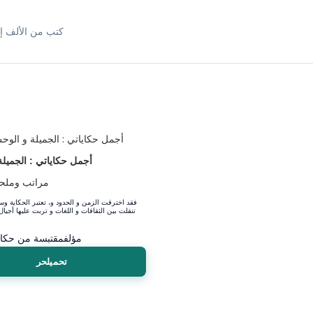
كتب من الألف إل
أجمل حكاياتي : الجميل
مراتب وملحق
مؤلف
مقتبسة‭ ‬من‭ ‬حكايات‭ ‬عالمية
تحميلحر