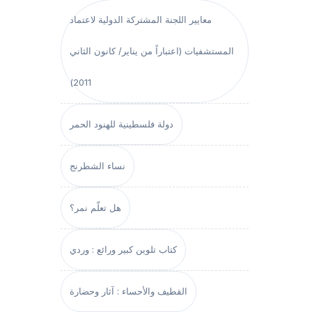
معايير اللجنة المشتركة الدولية لاعتماد
المستشفيات (اعتباراً من يناير/ كانون الثاني
2011)
دولة فلسطينية للهنود الحمر
نساء الشطرنج
هل تعلّم نمر؟
كتاب تلوين كبير ورائع : وردي
القطيف والأحساء : آثار وحضارة