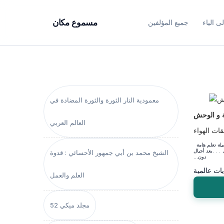
ى الياء
جميع المؤلفين
مسموع مكان
معمودية النار الثورة والثورة المضادة في
ة و الوحش
العالم العربي
ات الهواء
‭ ‬ تعتبر‭ ‬الحكاية‭ ‬وسيلة‭ ‬تعلم‭ ‬هامة ،‭ ‬فقد‭ ‬اخترقت‭ ‬الزمن‭ ‬و الحدود‭ ‬و
الشيخ محمد بن أبي جمهور الأحسائي : قدوة
‬دون‭...
العلم والعمل
مجلد ميكي 52