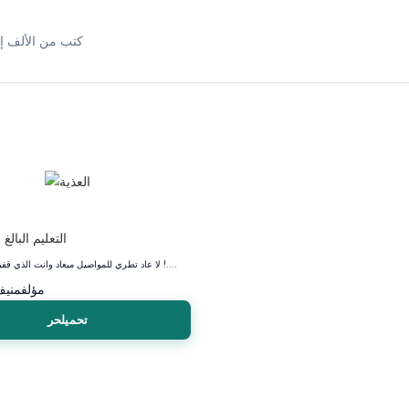
كتب من الألف إل
التعليم البالغ
لا عاد تطري للمواصيل ميعاد وانت الذي قفيت حزة وصالي !....
مؤلف
منيف
تحميلحر