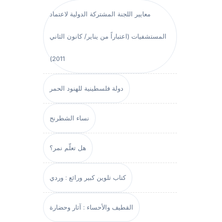
معايير اللجنة المشتركة الدولية لاعتماد
المستشفيات (اعتباراً من يناير/ كانون الثاني
2011)
دولة فلسطينية للهنود الحمر
نساء الشطرنج
هل تعلّم نمر؟
كتاب تلوين كبير ورائع : وردي
القطيف والأحساء : آثار وحضارة