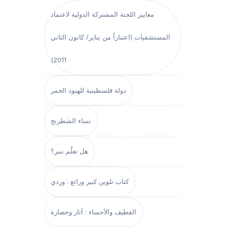
معايير اللجنة المشتركة الدولية لاعتماد
المستشفيات (اعتباراً من يناير/ كانون الثاني
2011)
دولة فلسطينية للهنود الحمر
نساء الشطرنج
هل تعلّم نمر؟
كتاب تلوين كبير ورائع : وردي
القطيف والأحساء : آثار وحضارة