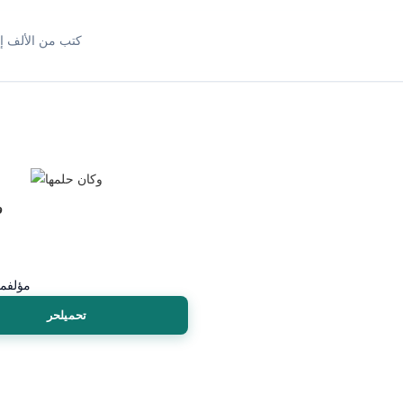
كتب من الألف إل
و
مؤلف
من
تحميلحر