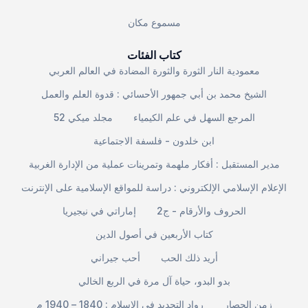
مسموع مكان
كتاب الفئات
معمودية النار الثورة والثورة المضادة في العالم العربي
الشيخ محمد بن أبي جمهور الأحسائي : قدوة العلم والعمل
المرجع السهل في علم الكيمياء
مجلد ميكي 52
ابن خلدون - فلسفة الاجتماعية
مدير المستقبل : أفكار ملهمة وتمرينات عملية من الإدارة الغربية
الإعلام الإسلامي الإلكتروني : دراسة للمواقع الإسلامية على الإنترنت
الحروف والأرقام - ج2
إماراتي في نيجيريا
كتاب الأربعين في أصول الدين
أريد ذلك الحب
أحب جيراني
بدو البدو، حياة آل مرة في الربع الخالي
زمن الحصار
رواد التجديد في الإسلام : 1840 – 1940 م