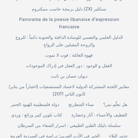
دليل برمجة حاسب سبكتروم (ZX) سنكلير
Panorama de la poesie libanaise d'expression
francaise
الدليل العلمي والنفسي للوسادة الدافئة والحنونة دائماً : للزوج
والزوجة المقبلين على الزواج
قهوة العائلة : قوت لا تموت
العقل و الوجود : دور العقل في إدراك الموجودات
ديوان حسان بن ثابت
معايير اللجنة المشتركة الدولية لاعتماد المستشفيات (اعتباراً من يناير/
كانون الثاني 2011)
هل تعلّم نمر؟
نساء الشطرنج
دولة فلسطينية للهنود الحمر
القطيف والأحساء : آثار وحضارة
كتاب تلوين كبير ورائع : وردي
سلسلة دليلك الطبي الطبيعي : اسرار الشفاء من السرطان
جذور البلاء
الخبر في الأدب العربي؛ دراسة في السردية العربية