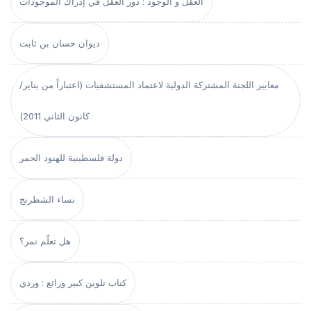
العقل و الوجود : دور العقل في إدراك الموجودات
ديوان حسان بن ثابت
معايير اللجنة المشتركة الدولية لاعتماد المستشفيات (اعتباراً من يناير/
كانون الثاني 2011)
دولة فلسطينية للهنود الحمر
نساء الشطرنج
هل تعلّم نمر؟
كتاب تلوين كبير ورائع : وردي