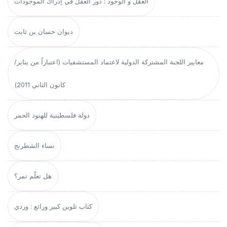
العقل و الوجود : دور العقل في إدراك الموجودات
ديوان حسان بن ثابت
معايير اللجنة المشتركة الدولية لاعتماد المستشفيات (اعتباراً من يناير/
كانون الثاني 2011)
دولة فلسطينية للهنود الحمر
نساء الشطرنج
هل تعلّم نمر؟
كتاب تلوين كبير ورائع : وردي