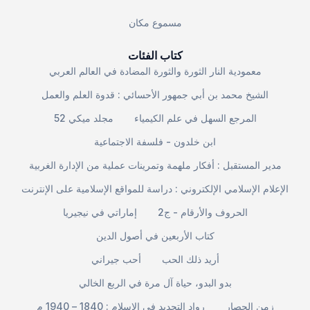
مسموع مكان
كتاب الفئات
معمودية النار الثورة والثورة المضادة في العالم العربي
الشيخ محمد بن أبي جمهور الأحسائي : قدوة العلم والعمل
المرجع السهل في علم الكيمياء
مجلد ميكي 52
ابن خلدون - فلسفة الاجتماعية
مدير المستقبل : أفكار ملهمة وتمرينات عملية من الإدارة الغربية
الإعلام الإسلامي الإلكتروني : دراسة للمواقع الإسلامية على الإنترنت
الحروف والأرقام - ج2
إماراتي في نيجيريا
كتاب الأربعين في أصول الدين
أريد ذلك الحب
أحب جيراني
بدو البدو، حياة آل مرة في الربع الخالي
زمن الحصار
رواد التجديد في الإسلام : 1840 – 1940 م