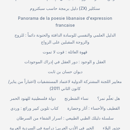
دليل برمجة حاسب سبكتروم (ZX) سنكلير
Panorama de la poesie libanaise d'expression
francaise
الدليل العلمي والنفسي للوسادة الدافئة والحنونة دائماً : للزوج
والزوجة المقبلين على الزواج
قهوة العائلة : قوت لا تموت
العقل و الوجود : دور العقل في إدراك الموجودات
ديوان حسان بن ثابت
معايير اللجنة المشتركة الدولية لاعتماد المستشفيات (اعتباراً من يناير/
كانون الثاني 2011)
هل تعلّم نمر؟
نساء الشطرنج
دولة فلسطينية للهنود الحمر
القطيف والأحساء : آثار وحضارة
كتاب تلوين كبير ورائع : وردي
سلسلة دليلك الطبي الطبيعي : اسرار الشفاء من السرطان
جذور البلاء
الخبر في الأدب العربي؛ دراسة في السردية العربية