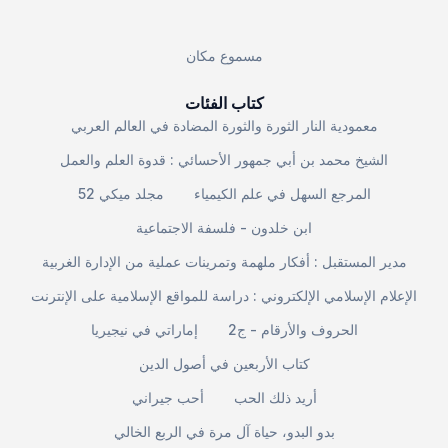
مسموع مكان
كتاب الفئات
معمودية النار الثورة والثورة المضادة في العالم العربي
الشيخ محمد بن أبي جمهور الأحسائي : قدوة العلم والعمل
المرجع السهل في علم الكيمياء
مجلد ميكي 52
ابن خلدون - فلسفة الاجتماعية
مدير المستقبل : أفكار ملهمة وتمرينات عملية من الإدارة الغربية
الإعلام الإسلامي الإلكتروني : دراسة للمواقع الإسلامية على الإنترنت
الحروف والأرقام - ج2
إماراتي في نيجيريا
كتاب الأربعين في أصول الدين
أريد ذلك الحب
أحب جيراني
بدو البدو، حياة آل مرة في الربع الخالي