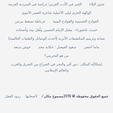
جذور البلاء
الخبر في الأدب العربي؛ دراسة في السردية العربية
الوالهة الحرَى ليلى الأخيلية شاعرة العصر الأموي
الفوادح الحسينية والقوادح البينية
غرناطة تسقط مرتين
حديث عاشوراء : مقتل الإمام الحسين وأهل بيته وأصحابه
صيانة وترميم المكتشفات الأثرية (أحدث الوسائل والتقنيات العالمية)
ماما أخضر
سعود الفيصل : حكاية مجد
حوش بديعة
من هو البحريني؟
إشكاليّة المكان : دور البر والبحر في الصراع بين الشرق والغرب
والعالم الإسلامي
جميع الحقوق محفوظة © 2019مسموع مكان ⁄
لأصحابها
ردود الفعل