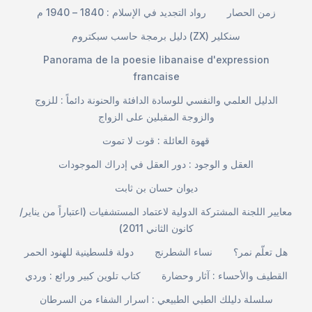
زمن الحصار
رواد التجديد في الإسلام : 1840 – 1940 م
دليل برمجة حاسب سبكتروم (ZX) سنكلير
Panorama de la poesie libanaise d'expression
francaise
الدليل العلمي والنفسي للوسادة الدافئة والحنونة دائماً : للزوج
والزوجة المقبلين على الزواج
قهوة العائلة : قوت لا تموت
العقل و الوجود : دور العقل في إدراك الموجودات
ديوان حسان بن ثابت
معايير اللجنة المشتركة الدولية لاعتماد المستشفيات (اعتباراً من يناير/
كانون الثاني 2011)
هل تعلّم نمر؟
نساء الشطرنج
دولة فلسطينية للهنود الحمر
القطيف والأحساء : آثار وحضارة
كتاب تلوين كبير ورائع : وردي
سلسلة دليلك الطبي الطبيعي : اسرار الشفاء من السرطان