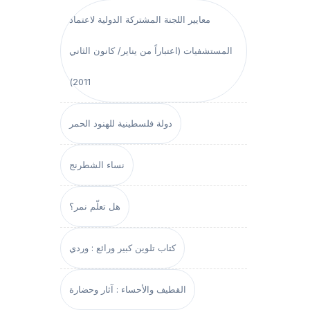
معايير اللجنة المشتركة الدولية لاعتماد
المستشفيات (اعتباراً من يناير/ كانون الثاني
2011)
دولة فلسطينية للهنود الحمر
نساء الشطرنج
هل تعلّم نمر؟
كتاب تلوين كبير ورائع : وردي
القطيف والأحساء : آثار وحضارة