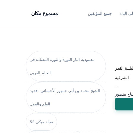
ى الياء
جميع المؤلفين
مسموع مكان
معمودية النار الثورة والثورة المضادة في
يلــة القدر
العالم العربي
الشرقية
...
الشيخ محمد بن أبي جمهور الأحسائي : قدوة
اح منصور
العلم والعمل
مجلد ميكي 52