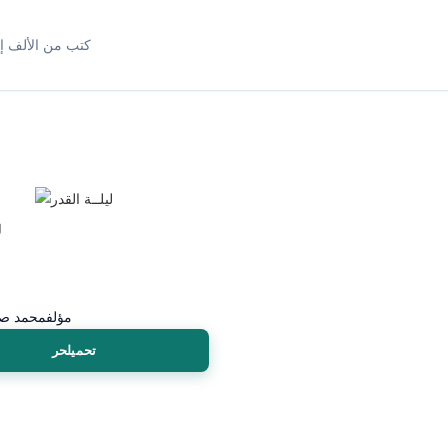
كتب من الألف إل
ل
مؤلف
محمد صب
تحميلحر