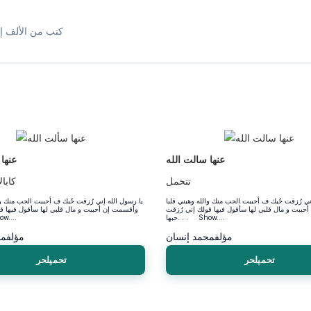
كتب من الألف إل
عنها سالت الله
عنها
تتحمل
كابا
ني رُزقت حُبك ف أحببت الحب منك والله وهبني قلبا
يا رسول الله إني رُزقت حُبك ف أحببت الحب منك وال
حببت و مال قلبي لها سأقول فيها قولك إني رُزقت
وأقسمت إن أحببت و مال قلبي لها سأقول فيها ق
حبها. . . Show....
حبها. .
مؤلف
محمد إنسان
مؤلف
مح
تحميلحر
تحميلحر