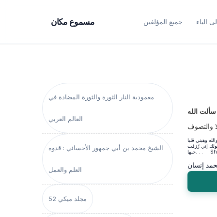
ى الياء
جميع المؤلفين
مسموع مكان
معمودية النار الثورة والثورة المضادة في
 سألت الله
العالم العربي
لا والتصوف
له وهبني قلبا
ولك إني رُزقت
الشيخ محمد بن أبي جمهور الأحسائي : قدوة
 . Show....
مد إنسان
العلم والعمل
مجلد ميكي 52