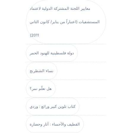
معايير اللجنة المشتركة الدولية لاعتماد
المستشفيات (اعتباراً من يناير/ كانون الثاني
2011)
دولة فلسطينية للهنود الحمر
نساء الشطرنج
هل تعلّم نمر؟
كتاب تلوين كبير ورائع : وردي
القطيف والأحساء : آثار وحضارة