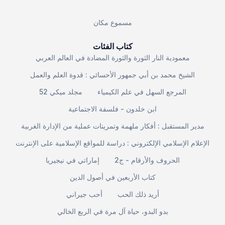
مسموع مكان
كتاب الفئات
معمودية النار الثورة والثورة المضادة في العالم العربي
الشيخ محمد بن أبي جمهور الأحسائي : قدوة العلم والعمل
المرجع السهل في علم الكيمياء
مجلد ميكي 52
ابن خلدون - فلسفة الاجتماعية
مدير المستقبل : أفكار ملهمة وتمرينات عملية من الإدارة الغربية
الإعلام الإسلامي الإلكتروني : دراسة للمواقع الإسلامية على الإنترنت
الحروف والأرقام - ج2
إماراتي في نيجيريا
كتاب الأربعين في أصول الدين
أريد ذلك الحب
أحب جيراني
بدو البدو، حياة آل مرة في الربع الخالي