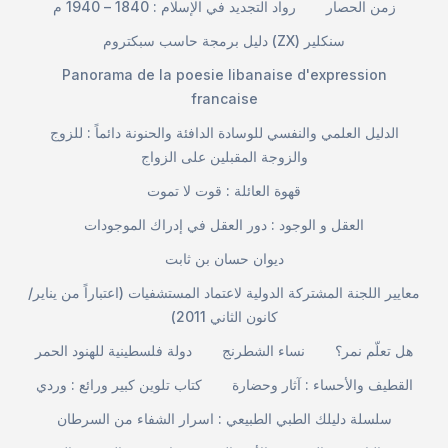
زمن الحصار
رواد التجديد في الإسلام : 1840 – 1940 م
دليل برمجة حاسب سبكتروم (ZX) سنكلير
Panorama de la poesie libanaise d'expression
francaise
الدليل العلمي والنفسي للوسادة الدافئة والحنونة دائماً : للزوج
والزوجة المقبلين على الزواج
قهوة العائلة : قوت لا تموت
العقل و الوجود : دور العقل في إدراك الموجودات
ديوان حسان بن ثابت
معايير اللجنة المشتركة الدولية لاعتماد المستشفيات (اعتباراً من يناير/
كانون الثاني 2011)
هل تعلّم نمر؟
نساء الشطرنج
دولة فلسطينية للهنود الحمر
القطيف والأحساء : آثار وحضارة
كتاب تلوين كبير ورائع : وردي
سلسلة دليلك الطبي الطبيعي : اسرار الشفاء من السرطان