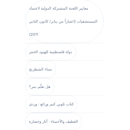
معايير اللجنة المشتركة الدولية لاعتماد
المستشفيات (اعتباراً من يناير/ كانون الثاني
2011)
دولة فلسطينية للهنود الحمر
نساء الشطرنج
هل تعلّم نمر؟
كتاب تلوين كبير ورائع : وردي
القطيف والأحساء : آثار وحضارة