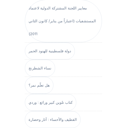
معايير اللجنة المشتركة الدولية لاعتماد
المستشفيات (اعتباراً من يناير/ كانون الثاني
2011)
دولة فلسطينية للهنود الحمر
نساء الشطرنج
هل تعلّم نمر؟
كتاب تلوين كبير ورائع : وردي
القطيف والأحساء : آثار وحضارة