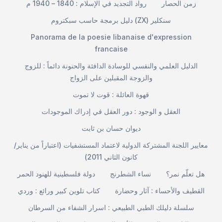
زمن الحصار
رواد التجديد في الإسلام : 1840 – 1940 م
دليل برمجة حاسب سبكتروم (ZX) سنكلير
Panorama de la poesie libanaise d'expression
francaise
الدليل العلمي والنفسي للوسادة الدافئة والحنونة دائماً : للزوج
والزوجة المقبلين على الزواج
قهوة العائلة : قوت لا تموت
العقل و الوجود : دور العقل في إدراك الموجودات
ديوان حسان بن ثابت
معايير اللجنة المشتركة الدولية لاعتماد المستشفيات (اعتباراً من يناير/
كانون الثاني 2011)
هل تعلّم نمر؟
نساء الشطرنج
دولة فلسطينية للهنود الحمر
القطيف والأحساء : آثار وحضارة
كتاب تلوين كبير ورائع : وردي
سلسلة دليلك الطبي الطبيعي : اسرار الشفاء من السرطان