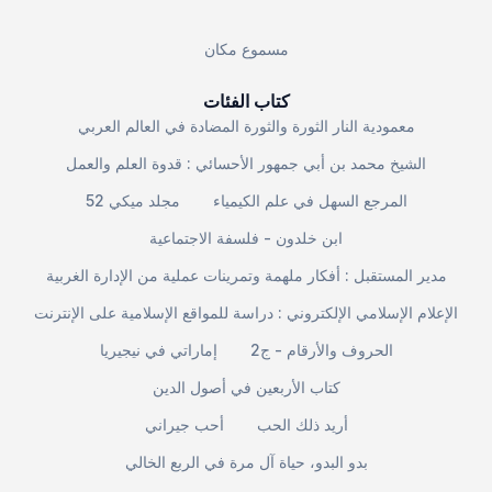
مسموع مكان
كتاب الفئات
معمودية النار الثورة والثورة المضادة في العالم العربي
الشيخ محمد بن أبي جمهور الأحسائي : قدوة العلم والعمل
المرجع السهل في علم الكيمياء
مجلد ميكي 52
ابن خلدون - فلسفة الاجتماعية
مدير المستقبل : أفكار ملهمة وتمرينات عملية من الإدارة الغربية
الإعلام الإسلامي الإلكتروني : دراسة للمواقع الإسلامية على الإنترنت
الحروف والأرقام - ج2
إماراتي في نيجيريا
كتاب الأربعين في أصول الدين
أريد ذلك الحب
أحب جيراني
بدو البدو، حياة آل مرة في الربع الخالي