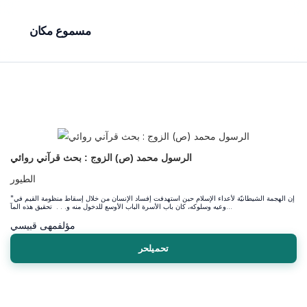
مسموع مكان
الرسول محمد (ص) الزوج : بحث قرآني روائي
الطيور
"إن الهجمة الشيطانيّة لأعداء الإسلام حين استهدفت إفساد الإنسان من خلال إسقاط منظومة القيم في
وعيه وسلوكه، كان باب الأسرة الباب الأوسع للدخول منه و. . . تحقيق هذه المآ...
مؤلف
مهى قبيسي
تحميلحر