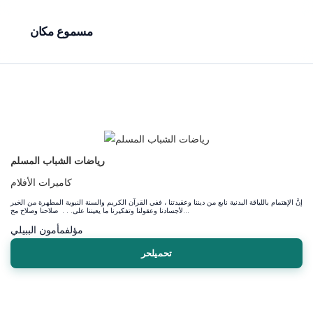
مسموع مكان
رياضات الشباب المسلم
كاميرات الأفلام
إنَّ الإهتمام باللياقة البدنية نابع من ديننا وعقيدتنا ، ففي القرآن الكريم والسنة النبوية المطهرة من الخير
لأجسادنا وعقولنا وتفكيرنا ما يعيننا على. . . صلاحنا وصلاح مج...
مؤلف
مأمون الببيلي
تحميلحر