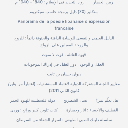
زمن الحصار
رواد التجديد في الإسلام : 1840 – 1940 م
دليل برمجة حاسب سبكتروم (ZX) سنكلير
Panorama de la poesie libanaise d'expression
francaise
الدليل العلمي والنفسي للوسادة الدافئة والحنونة دائماً : للزوج
والزوجة المقبلين على الزواج
قهوة العائلة : قوت لا تموت
العقل و الوجود : دور العقل في إدراك الموجودات
ديوان حسان بن ثابت
معايير اللجنة المشتركة الدولية لاعتماد المستشفيات (اعتباراً من يناير/
كانون الثاني 2011)
هل تعلّم نمر؟
نساء الشطرنج
دولة فلسطينية للهنود الحمر
القطيف والأحساء : آثار وحضارة
كتاب تلوين كبير ورائع : وردي
سلسلة دليلك الطبي الطبيعي : اسرار الشفاء من السرطان