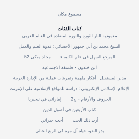
مسموع مكان
كتاب الفئات
معمودية النار الثورة والثورة المضادة في العالم العربي
الشيخ محمد بن أبي جمهور الأحسائي : قدوة العلم والعمل
المرجع السهل في علم الكيمياء
مجلد ميكي 52
ابن خلدون - فلسفة الاجتماعية
مدير المستقبل : أفكار ملهمة وتمرينات عملية من الإدارة الغربية
الإعلام الإسلامي الإلكتروني : دراسة للمواقع الإسلامية على الإنترنت
الحروف والأرقام - ج2
إماراتي في نيجيريا
كتاب الأربعين في أصول الدين
أريد ذلك الحب
أحب جيراني
بدو البدو، حياة آل مرة في الربع الخالي