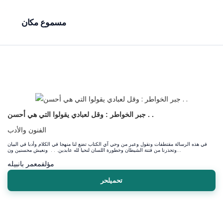
مسموع مكان
جبر الخواطر : وقل لعبادي يقولوا التي هي أحسن . .
الفنون والأدب
في هذه الرسالة مقتطفات ونقول وعبر من وحي آي الكتاب تضع لنا منهجا في الكلام وأدبا في البيان
وتحذرنا من فتنة الشيطان وخطورة اللسان لنحيا لله عابدين. . . ونعيش محسنين ون...
مؤلف
معمر بانبيله
تحميلحر