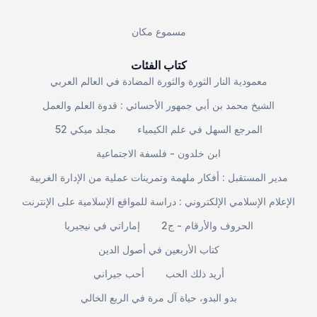
مسموع مكان
كتاب الفئات
معمودية النار الثورة والثورة المضادة في العالم العربي
الشيخ محمد بن أبي جمهور الأحسائي : قدوة العلم والعمل
المرجع السهل في علم الكيمياء
مجلد ميكي 52
ابن خلدون - فلسفة الاجتماعية
مدير المستقبل : أفكار ملهمة وتمرينات عملية من الإدارة الغربية
الإعلام الإسلامي الإلكتروني : دراسة للمواقع الإسلامية على الإنترنت
الحروف والأرقام - ج2
إماراتي في نيجيريا
كتاب الأربعين في أصول الدين
أريد ذلك الحب
أحب جيراني
بدو البدو، حياة آل مرة في الربع الخالي