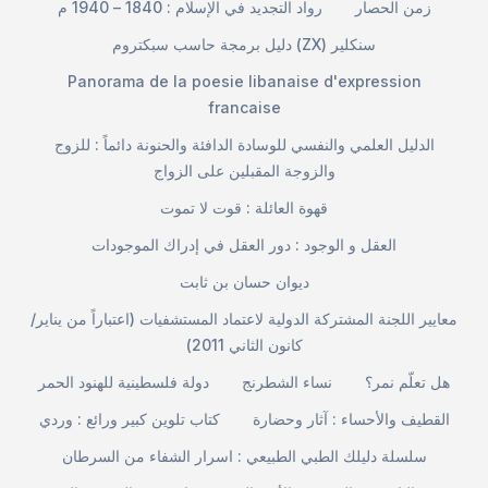
زمن الحصار
رواد التجديد في الإسلام : 1840 – 1940 م
دليل برمجة حاسب سبكتروم (ZX) سنكلير
Panorama de la poesie libanaise d'expression
francaise
الدليل العلمي والنفسي للوسادة الدافئة والحنونة دائماً : للزوج
والزوجة المقبلين على الزواج
قهوة العائلة : قوت لا تموت
العقل و الوجود : دور العقل في إدراك الموجودات
ديوان حسان بن ثابت
معايير اللجنة المشتركة الدولية لاعتماد المستشفيات (اعتباراً من يناير/
كانون الثاني 2011)
هل تعلّم نمر؟
نساء الشطرنج
دولة فلسطينية للهنود الحمر
القطيف والأحساء : آثار وحضارة
كتاب تلوين كبير ورائع : وردي
سلسلة دليلك الطبي الطبيعي : اسرار الشفاء من السرطان