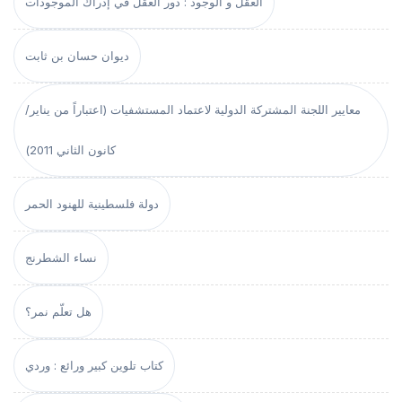
العقل و الوجود : دور العقل في إدراك الموجودات
ديوان حسان بن ثابت
معايير اللجنة المشتركة الدولية لاعتماد المستشفيات (اعتباراً من يناير/
كانون الثاني 2011)
دولة فلسطينية للهنود الحمر
نساء الشطرنج
هل تعلّم نمر؟
كتاب تلوين كبير ورائع : وردي