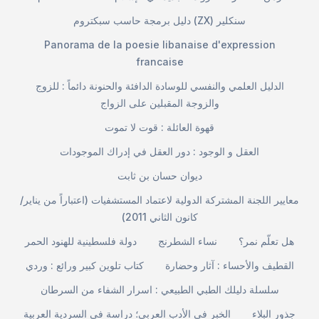
دليل برمجة حاسب سبكتروم (ZX) سنكلير
Panorama de la poesie libanaise d'expression
francaise
الدليل العلمي والنفسي للوسادة الدافئة والحنونة دائماً : للزوج
والزوجة المقبلين على الزواج
قهوة العائلة : قوت لا تموت
العقل و الوجود : دور العقل في إدراك الموجودات
ديوان حسان بن ثابت
معايير اللجنة المشتركة الدولية لاعتماد المستشفيات (اعتباراً من يناير/
كانون الثاني 2011)
هل تعلّم نمر؟
نساء الشطرنج
دولة فلسطينية للهنود الحمر
القطيف والأحساء : آثار وحضارة
كتاب تلوين كبير ورائع : وردي
سلسلة دليلك الطبي الطبيعي : اسرار الشفاء من السرطان
جذور البلاء
الخبر في الأدب العربي؛ دراسة في السردية العربية