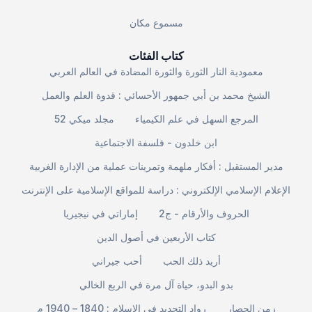
مسموع مكان
كتاب الفئات
معمودية النار الثورة والثورة المضادة في العالم العربي
الشيخ محمد بن أبي جمهور الأحسائي : قدوة العلم والعمل
المرجع السهل في علم الكيمياء
مجلد ميكي 52
ابن خلدون - فلسفة الاجتماعية
مدير المستقبل : أفكار ملهمة وتمرينات عملية من الإدارة الغربية
الإعلام الإسلامي الإلكتروني : دراسة للمواقع الإسلامية على الإنترنت
الحروف والأرقام - ج2
إماراتي في نيجيريا
كتاب الأربعين في أصول الدين
أريد ذلك الحب
أحب جيراني
بدو البدو، حياة آل مرة في الربع الخالي
زمن الحصار
رواد التجديد في الإسلام : 1840 – 1940 م